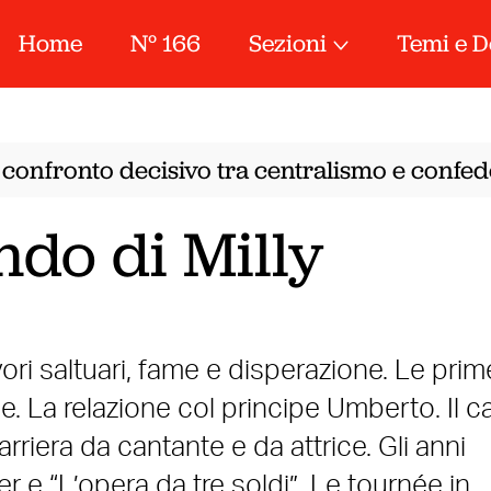
Home
N° 166
Sezioni
Temi e D
confronto decisivo tra centralismo e confeder
ndo di Milly
lavori saltuari, fame e disperazione. Le prim
e. La relazione col principe Umberto. Il c
rriera da cantante e da attrice. Gli anni
r e “L’opera da tre soldi”. Le tournée in