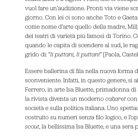
vuol fare un’audizione. Pronti via viene s
giorno. Con lei ci sono anche Toto e Gaetan
come nome d’arte quello della madre, Mi
dei teatri di varietà più famosi di Torino.
quando le capita di scendere al sud, le ra
grido di: “
li puttani, li puttani
” [Paola, Caste
Essere ballerina di fila nella nuova forma d
sconveniente. Infatti, in questo genere, s
Ferrero, in arte Isa Bluette, primadonna di
la rivista diventa un moderno
cabaret
con 
società e sulla politica italiana. Uno spetta
costruito su numeri senza filo logico, e l’
scout
, la bellissima Isa Bluette, e una ser