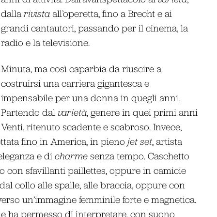
dalla
rivista
all’operetta, fino a Brecht e ai
grandi cantautori, passando per il cinema, la
radio e la televisione.
Minuta, ma così caparbia da riuscire a
costruirsi una carriera gigantesca e
impensabile per una donna in quegli anni.
Partendo dal
varietà
, genere in quei primi anni
Venti, ritenuto scadente e scabroso. Invece,
ettata fino in America, in pieno
jet set
, artista
eleganza e di
charme
senza tempo. Caschetto
ci o con sfavillanti paillettes, oppure in camicie
dal collo alle spalle, alle braccia, oppure con
raverso un’immagine femminile forte e magnetica.
 le ha permesso di interpretare, con suono