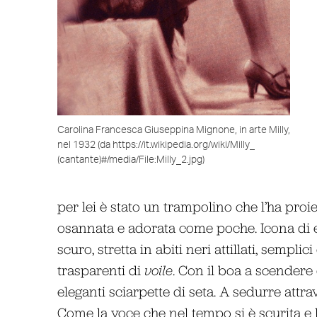
Carolina Francesca Giuseppina Mignone, in arte Milly,
nel 1932 (da https://it.wikipedia.org/wiki/Milly_
(cantante)#/media/File:Milly_2.jpg)
per lei è stato un trampolino che l’ha proi
osannata e adorata come poche. Icona di 
scuro, stretta in abiti neri attillati, sempli
trasparenti di
voile
. Con il boa a scendere 
eleganti sciarpette di seta. A sedurre att
Come la voce che nel tempo si è scurita e