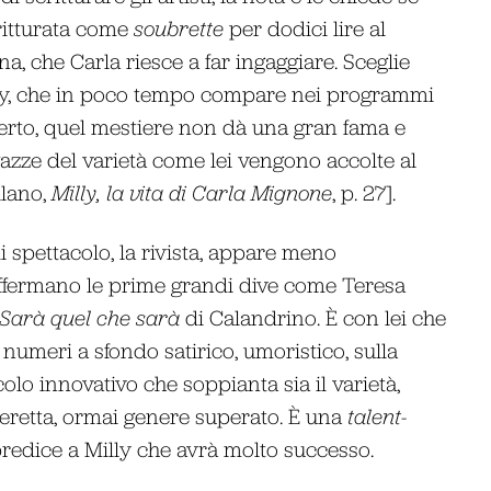
critturata come
soubrette
per dodici lire al
a, che Carla riesce a far ingaggiare. Sceglie
lly, che in poco tempo compare nei programmi
 Certo, quel mestiere non dà una gran fama e
gazze del varietà come lei vengono accolte al
llano,
Milly, la vita di Carla Mignone
, p. 27].
i spettacolo, la rivista, appare meno
i affermano le prime grandi dive come Teresa
Sarà quel che sarà
di Calandrino. È con lei che
numeri a sfondo satirico, umoristico, sulla
colo innovativo che soppianta sia il varietà,
operetta, ormai genere superato. È una
talent-
a predice a Milly che avrà molto successo.