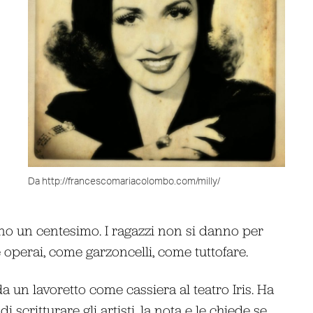
Da http://francescomariacolombo.com/milly/
no un centesimo. I ragazzi non si danno per
e operai, come garzoncelli, come tuttofare.
a un lavoretto come cassiera al teatro Iris. Ha
i scritturare gli artisti, la nota e le chiede se