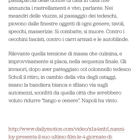
passaparola delle donne di casa in casa che
annuncia i rastrellamenti è vivo, parlante. Nei
meandri delle viuzze, al passaggio dei tedeschi,
piovono dalle finestre oggetti di ogni genere, tavoli,
specchi, masserizie. Si combatte, si muore. Contro i
cecchini fascisti, contro i carri armati e le autoblinde.
Rilevante quella tensione di massa che culmina, e
improvvisamente si placa, nella sequenza finale. Gli
invasori, dopo aver patteggiato col colonnello tedesco
Scholl il ritiro, in cambio della vita degli ostaggi,
issano la bandiera bianca e sfilano via sugli
automezzi, sconfitti da quella città che avrebbero
voluto ridurre “fango e cenere”. Napoli ha vinto.
http://www.dailymotion.com/video/x1a4mb1_nanni-
loy-presenta-il-suo-ultimo-film-le-4-giornate-di-