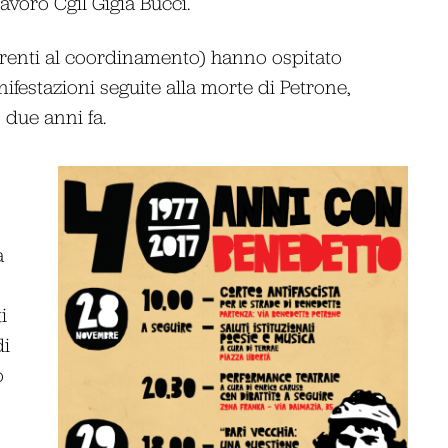
avoro Cgil Gigia Bucci.
aderenti al coordinamento) hanno ospitato
ifestazioni seguite alla morte di Petrone,
 due anni fa.
a
i
di
o