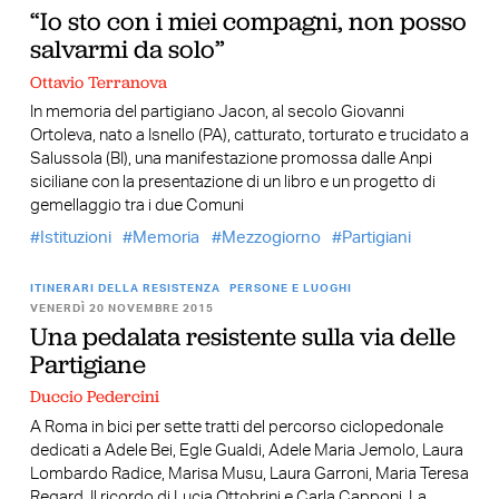
“Io sto con i miei compagni, non posso
salvarmi da solo”
Ottavio Terranova
In memoria del partigiano Jacon, al secolo Giovanni
Ortoleva, nato a Isnello (PA), catturato, torturato e trucidato a
Salussola (BI), una manifestazione promossa dalle Anpi
siciliane con la presentazione di un libro e un progetto di
gemellaggio tra i due Comuni
Istituzioni
Memoria
Mezzogiorno
Partigiani
ITINERARI DELLA RESISTENZA
PERSONE E LUOGHI
VENERDÌ 20 NOVEMBRE 2015
Una pedalata resistente sulla via delle
Partigiane
Duccio Pedercini
A Roma in bici per sette tratti del percorso ciclopedonale
dedicati a Adele Bei, Egle Gualdi, Adele Maria Jemolo, Laura
Lombardo Radice, Marisa Musu, Laura Garroni, Maria Teresa
Regard. Il ricordo di Lucia Ottobrini e Carla Capponi. La