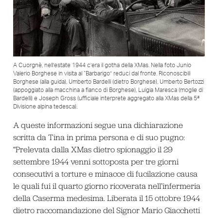
A Cuorgnè, nell’estate 1944 c’era il gotha della XMas. Nella foto Junio
Valerio Borghese in visita al “Barbarigo” reduci dal fronte. Riconoscibili
Borghese (alla guida), Umberto Bardelli (dietro Borghese), Umberto Bertozzi
(appoggiato alla macchina a fianco di Borghese), Luigia Maresca (moglie di
Bardelli) e Joseph Gross (ufficiale interprete aggregato alla XMas della 5ª
Divisione alpina tedesca).
A queste informazioni segue una dichiarazione
scritta da Tina in prima persona e di suo pugno:
“Prelevata dalla XMas dietro spionaggio il 29
settembre 1944 venni sottoposta per tre giorni
consecutivi a torture e minacce di fucilazione causa
le quali fui il quarto giorno ricoverata nell’infermeria
della Caserma medesima. Liberata il 15 ottobre 1944
dietro raccomandazione del Signor Mario Giacchetti