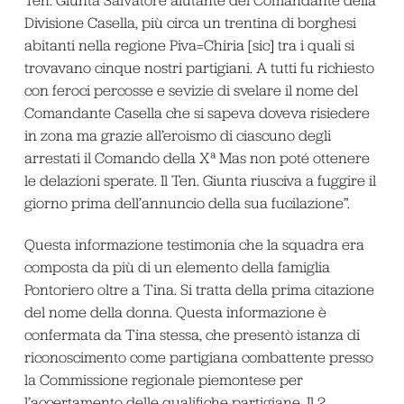
Ten. Giunta Salvatore aiutante del Comandante della
Divisione Casella, più circa un trentina di borghesi
abitanti nella regione Piva=Chiria [sic] tra i quali si
trovavano cinque nostri partigiani. A tutti fu richiesto
con feroci percosse e sevizie di svelare il nome del
Comandante Casella che si sapeva doveva risiedere
in zona ma grazie all’eroismo di ciascuno degli
arrestati il Comando della Xª Mas non poté ottenere
le delazioni sperate. Il Ten. Giunta riusciva a fuggire il
giorno prima dell’annuncio della sua fucilazione”.
Questa informazione testimonia che la squadra era
composta da più di un elemento della famiglia
Pontoriero oltre a Tina. Si tratta della prima citazione
del nome della donna. Questa informazione è
confermata da Tina stessa, che presentò istanza di
riconoscimento come partigiana combattente presso
la Commissione regionale piemontese per
l’accertamento delle qualifiche partigiane. Il 2