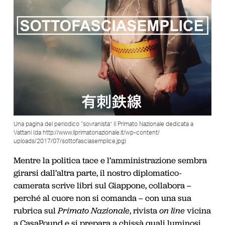
Una pagina del periodico “sovranista” Il Primato Nazionale dedicata a
Vattani (da http://www.ilprimatonazionale.it/wp-content/
uploads/2017/07/sottofasciasemplice.jpg)
Mentre la politica tace e l’amministrazione sembra
girarsi dall’altra parte, il nostro diplomatico-
camerata scrive libri sul Giappone, collabora –
perché al cuore non si comanda – con una sua
rubrica sul
Primato Nazionale
, rivista
on line
vicina
a CasaPound e si prepara a chissà quali luminosi