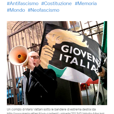
Antifascismo
Costituzione
Memoria
Mondo
Neofascismo
Un comizio di Mario Vattani sotto le bandiere di estrema destra (da
http://www.mariovattani.it/wp-content/ uploads/2013/01/photo-Mps.jpg)