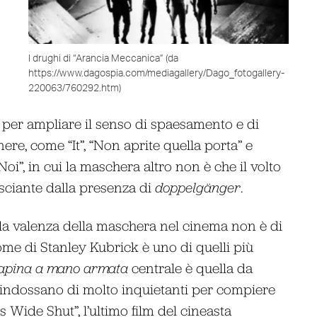
I drughi di “Arancia Meccanica” (da
https://www.dagospia.com/mediagallery/Dago_fotogallery-
220063/760292.htm)
e per ampliare il senso di spaesamento e di
ere, come “It”, “Non aprite quella porta” e
Noi”, in cui la maschera altro non è che il volto
sciante dalla presenza di
doppelgänger
.
 la valenza della maschera nel cinema non è di
me di Stanley Kubrick è uno di quelli più
apina a mano armata
centrale è quella da
 indossano di molto inquietanti per compiere
es Wide Shut”, l’ultimo film del cineasta