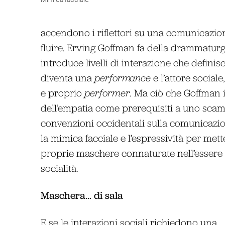
Mimica facciale
accendono i riflettori su una comunicazi
fluire. Erving Goffman fa della drammaturgi
introduce livelli di interazione che definis
diventa una
performance
e l’attore sociale
e proprio
performer.
Ma ciò che Goffman i
dell’empatia come prerequisiti a uno scambi
convenzioni occidentali sulla comunicazione
la mimica facciale e l’espressività per mett
proprie maschere connaturate nell’essere
socialità.
Maschera… di sala
E se le interazioni sociali richiedono una