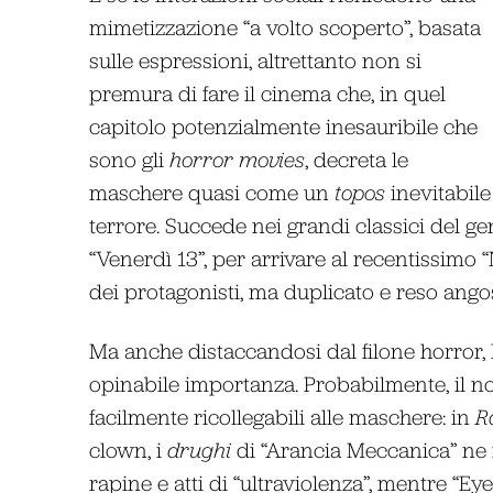
mimetizzazione “a volto scoperto”, basata
sulle espressioni, altrettanto non si
premura di fare il cinema che, in quel
capitolo potenzialmente inesauribile che
sono gli
horror movies
, decreta le
maschere quasi come un
topos
inevitabil
terrore. Succede nei grandi classici del gen
“Venerdì 13”, per arrivare al recentissimo “
dei protagonisti, ma duplicato e reso ango
Ma anche distaccandosi dal filone horror,
opinabile importanza. Probabilmente, il no
facilmente ricollegabili alle maschere: in
R
clown, i
drughi
di “Arancia Meccanica” ne
rapine e atti di “ultraviolenza”, mentre “Ey