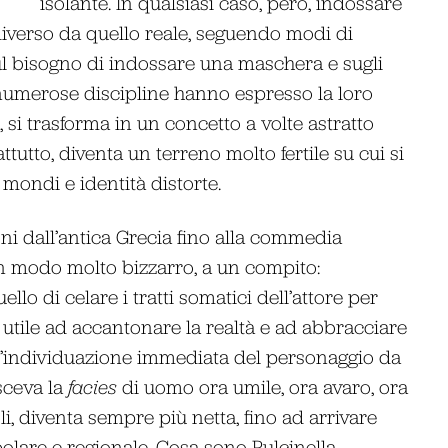
isolante. In qualsiasi caso, però, indossare
iverso da quello reale, seguendo modi di
Sul bisogno di indossare una maschera e sugli
, numerose discipline hanno espresso la loro
si trasforma in un concetto a volte astratto
ttutto, diventa un terreno molto fertile su cui si
mondi e identità distorte.
ni dall’antica Grecia fino alla commedia
, in modo molto bizzarro, a un compito:
llo di celare i tratti somatici dell’attore per
tile ad accantonare la realtà e ad abbracciare
 all’individuazione immediata del personaggio da
osceva la
facies
di uomo ora umile, ora avaro, ora
li, diventa sempre più netta, fino ad arrivare
olare e regionale. Cosa sono Pulcinella,