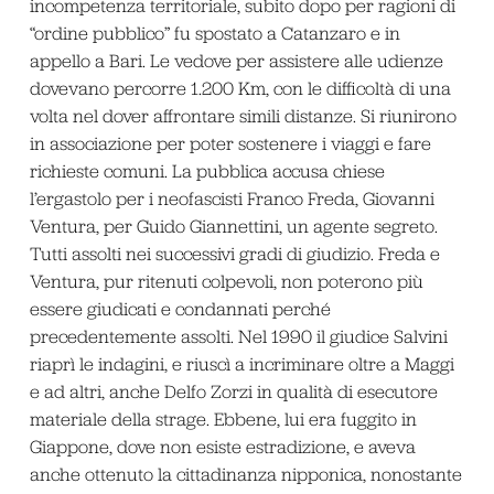
incompetenza territoriale, subito dopo per ragioni di
“ordine pubblico” fu spostato a Catanzaro e in
appello a Bari. Le vedove per assistere alle udienze
dovevano percorre 1.200 Km, con le difficoltà di una
volta nel dover affrontare simili distanze. Si riunirono
in associazione per poter sostenere i viaggi e fare
richieste comuni. La pubblica accusa chiese
l’ergastolo per i neofascisti Franco Freda, Giovanni
Ventura, per Guido Giannettini, un agente segreto.
Tutti assolti nei successivi gradi di giudizio. Freda e
Ventura, pur ritenuti colpevoli, non poterono più
essere giudicati e condannati perché
precedentemente assolti. Nel 1990 il giudice Salvini
riaprì le indagini, e riuscì a incriminare oltre a Maggi
e ad altri, anche Delfo Zorzi in qualità di esecutore
materiale della strage. Ebbene, lui era fuggito in
Giappone, dove non esiste estradizione, e aveva
anche ottenuto la cittadinanza nipponica, nonostante