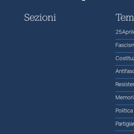
Sezioni
Tem
25April
Fascis
Costitu
Antifas
Resiste
Memori
Politica
Partigia