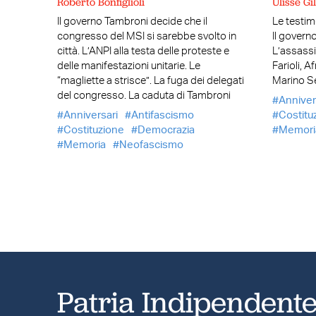
Roberto Bonfiglioli
Ulisse Gil
Il governo Tambroni decide che il
Le testimo
congresso del MSI si sarebbe svolto in
Il governo
città. L’ANPI alla testa delle proteste e
L’assassi
delle manifestazioni unitarie. Le
Farioli, A
“magliette a strisce”. La fuga dei delegati
Marino Se
del congresso. La caduta di Tambroni
Anniver
Anniversari
Antifascismo
Costitu
Costituzione
Democrazia
Memori
Memoria
Neofascismo
Patria Indipendent