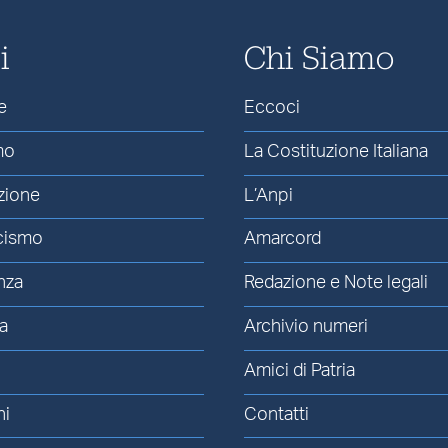
i
Chi Siamo
e
Eccoci
mo
La Costituzione Italiana
zione
L’Anpi
cismo
Amarcord
nza
Redazione e Note legali
a
Archivio numeri
Amici di Patria
ni
Contatti