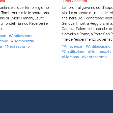
ioli
Lucio Cecchini
nianze di quel terribile giorno.
Tambroni al governo con l’app
 Tambroni e la folle sparatoria.
Msi. La protesta e il ruolo dell’A
nio di Ovidio Franchi, Lauro
crisi nella Dc. Il congresso neo
fro Tondelli, Enrico Reverberi e
Genova. I morti a Reggio Emilia,
rri
Catania, Palermo. Le cariche del
a cavallo a Roma, a Porta San P
sari
Antifascismo
fine dell’esperimento governat
zione
Democrazia
a
Neofascismo
Anniversari
Antifascismo
Costituzione
Democrazia
Memoria
Neofascismo
e