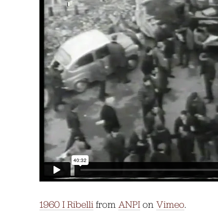
1960 I Ribelli
from
ANPI
on
Vimeo
.