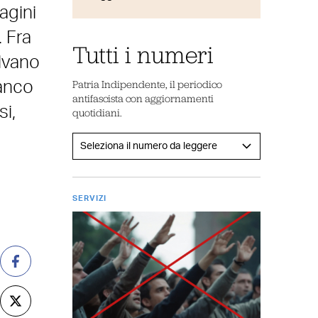
agini
. Fra
Tutti i numeri
ilvano
Patria Indipendente, il periodico
ranco
antifascista con aggiornamenti
i,
quotidiani.
SERVIZI