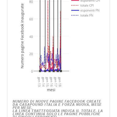
esponenti CPI
80
totale CPI
Numero pagine Facebook inaugurate
esponenti FN
totale FN
60
40
20
0
gen 13
gen 14
gen 15
gen 16
gen 17
gen 18
mesi
NUMERO DI NUOVE PAGINE FACEBOOK CREATE
DA CASAPOUND ITALIA E FORZA NUOVA, MESE
PER MESE.
LA LINEA TRATTEGGIATA INDICA IL TOTALE, LA
LINEA CONTINUA SOLO LE PAGINE PUBBLICHE