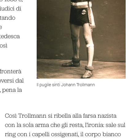
iudici di
ltando
e
 tedesca
osì
ffronterà
versi dal
Il pugile sinti Johann Trollmann
, pena la
Così Trollmann si ribella alla farsa nazista
con la sola arma che gli resta, l’ironia: sale sul
ring con i capelli ossigenati, il corpo bianco