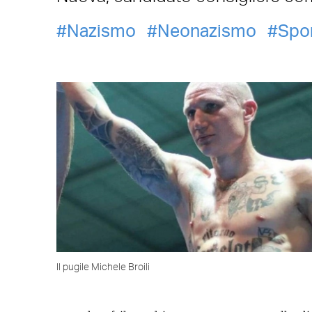
Nazismo
Neonazismo
Spo
Il pugile Michele Broili