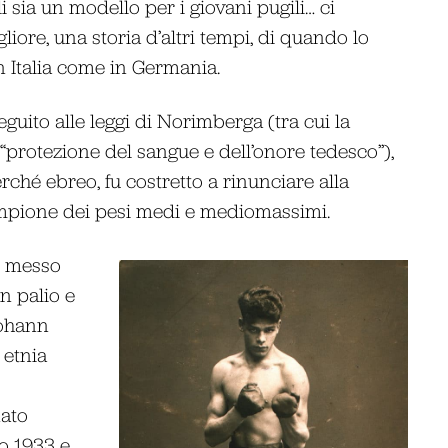
i sia un modello per i giovani pugili… ci
iore, una storia d’altri tempi, di quando lo
n Italia come in Germania.
eguito alle leggi di Norimberga (tra cui la
“protezione del sangue e dell’onore tedesco”),
erché ebreo, fu costretto a rinunciare alla
ampione dei pesi medi e mediomassimi.
ne messo
n palio e
Johann
 etnia
ato
no 1933 e,