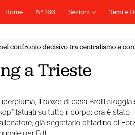
Home
N° 166
Sezioni
Temi e D
el confronto decisivo tra centralismo e conf
ng a Trieste
 superpiuma, il boxer di casa Broili sfoggia 
opf tatuati su tutto il corpo: ora è stato
 allenatore, già segretario cittadino di For
munale per FdI