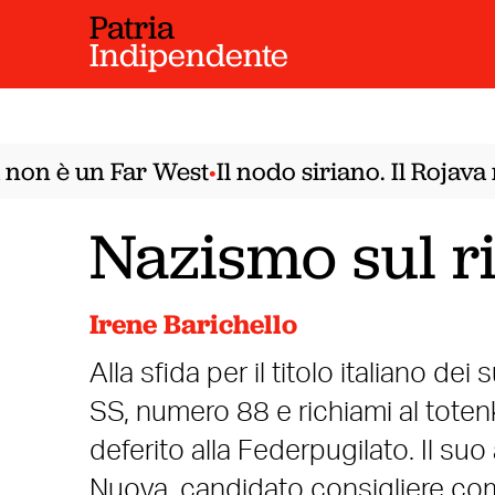
Patria
Indipendente
on è un Far West
Il nodo siriano. Il Rojava n
•
Nazismo sul ri
Irene Barichello
Alla sfida per il titolo italiano dei
SS, numero 88 e richiami al totenk
deferito alla Federpugilato. Il suo
Nuova, candidato consigliere co