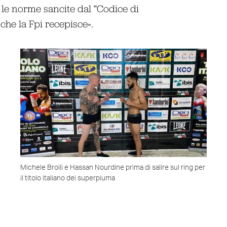
le norme sancite dal “Codice di
he la Fpi recepisce».
Michele Broili e Hassan Nourdine prima di salire sul ring per
il titolo italiano dei superpiuma