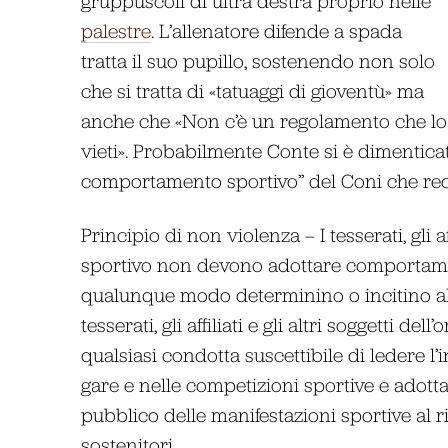
gruppuscoli di ultra destra proprio nelle
palestre
. L’allenatore difende a spada
tratta il suo pupillo, sostenendo non solo
che si tratta di «tatuaggi di gioventù» ma
anche che «Non c’è un regolamento che lo
vieti». Probabilmente Conte si è dimenticato
comportamento sportivo” del Coni che rec
Principio di non violenza – I tesserati, gli af
sportivo non devono adottare comportament
qualunque modo determinino o incitino all
tesserati, gli affiliati e gli altri soggetti 
qualsiasi condotta suscettibile di ledere l’i
gare e nelle competizioni sportive e adottan
pubblico delle manifestazioni sportive al ris
sostenitori.