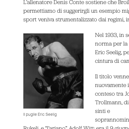
L’allenatore Denis Conte sostiene che Broil
permettiamo di suggerirgli un esempio migl
sport veniva strumentalizzato dai regimi, i
Nel 1933, in s
norma per la 
Eric Seelig, p
cintura di c
Il titolo ven
nuovamente i
conteso tra 
Trollmann, di
sinti e
Il pugile Eric Seelig
soprannomin
Rukeli, e “l’ariano” Adolf Witt: era il 9 giug