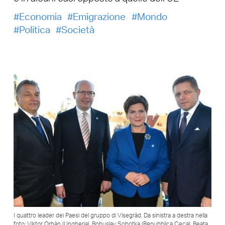
Economia
Emigrazione
Mondo
Politica
Società
I quattro leader dei Paesi del gruppo di Visegràd. Da sinistra a destra nella
foto: Viktor Orbàn (Ungheria), Bohuslav Sobotka (Repubblica Ceca), Beata