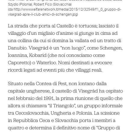
Szydlo (Polonia), Robert Fico (Slovacchia)
(da http://www.welfarenetwork.it/media/2015/12/32549/f1_0_gruppo-di-
visegrad-apre-il-club-amici-di-schengen.jpg)
La strada che porta al Castello è tortuosa; lasciato il
villaggio d’un migliaio d’anime si giunge in cima ad
una collina da cui si domina la vallata ed un tratto di
Danubio. Visegrád è un “non luogo”, come Schengen,
Ioannina, Kobarid (che noi conosciamo come
Caporetto) o Waterloo. Nomi destinati a evocare
ricordi legati ad eventi più che villaggi reali.
Situato nella Contea di Pest, non lontano dalla
capitale ungherese, il castello di Visegrád ha ospitato
nel febbraio del 1991, la prima riunione di quello che
allora si chiamava “il Triangolo”, un gruppo informale
tra Cecoslovacchia, Ungheria e Polonia. La scissione
in Repubblica Ceca e Slovacchia porta i membri a
quattro e determina il definitivo nome di “Gruppo di