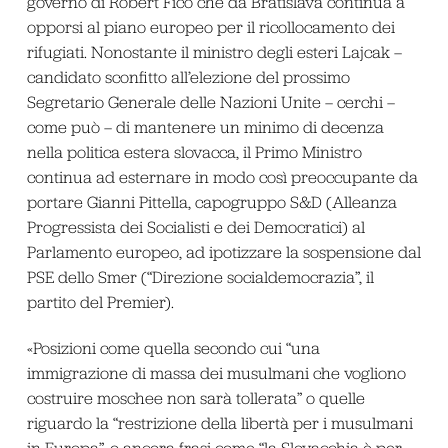
governo di Robert Fico che da Bratislava continua a
opporsi al piano europeo per il ricollocamento dei
rifugiati. Nonostante il ministro degli esteri Lajcak –
candidato sconfitto all’elezione del prossimo
Segretario Generale delle Nazioni Unite – cerchi –
come può – di mantenere un minimo di decenza
nella politica estera slovacca, il Primo Ministro
continua ad esternare in modo così preoccupante da
portare Gianni Pittella, capogruppo S&D (Alleanza
Progressista dei Socialisti e dei Democratici) al
Parlamento europeo, ad ipotizzare la sospensione dal
PSE dello Smer (“Direzione socialdemocrazia”, il
partito del Premier).
«Posizioni come quella secondo cui “una
immigrazione di massa dei musulmani che vogliono
costruire moschee non sarà tollerata” o quelle
riguardo la “restrizione della libertà per i musulmani
in Europa”, o ancora frasi come “la Slovacchia è per