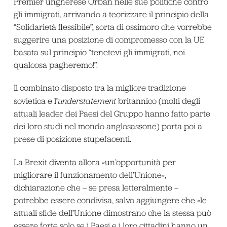
Premier ungherese Orbàn nelle sue politiche contro
gli immigrati, arrivando a teorizzare il principio della
“Solidarietà flessibile”, sorta di ossimoro che vorrebbe
suggerire una posizione di compromesso con la UE
basata sul principio “tenetevi gli immigrati, noi
qualcosa pagheremo!”.
Il combinato disposto tra la migliore tradizione
sovietica e l’
understatement
britannico (molti degli
attuali leader dei Paesi del Gruppo hanno fatto parte
dei loro studi nel mondo anglosassone) porta poi a
prese di posizione stupefacenti.
La Brexit diventa allora «un’opportunità per
migliorare il funzionamento dell’Unione»,
dichiarazione che – se presa letteralmente –
potrebbe essere condivisa, salvo aggiungere che «le
attuali sfide dell’Unione dimostrano che la stessa può
essere forte solo se i Paesi e i loro cittadini hanno un