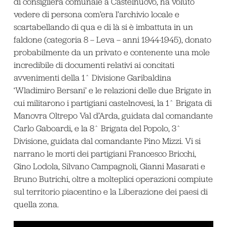
di consigliera comunale a Castelnuovo, ha voluto
vedere di persona com’era l’archivio locale e
scartabellando di qua e di là si è imbattuta in un
faldone (categoria 8 – Leva – anni 1944-1945), donato
probabilmente da un privato e contenente una mole
incredibile di documenti relativi ai concitati
avvenimenti della 1^ Divisione Garibaldina
‘Wladimiro Bersani’ e le relazioni delle due Brigate in
cui militarono i partigiani castelnovesi, la 1^ Brigata di
Manovra Oltrepo Val d’Arda, guidata dal comandante
Carlo Gaboardi, e la 8^ Brigata del Popolo, 3^
Divisione, guidata dal comandante Pino Mizzi. Vi si
narrano le morti dei partigiani Francesco Bricchi,
Gino Lodola, Silvano Campagnoli, Gianni Masarati e
Bruno Butrichi, oltre a molteplici operazioni compiute
sul territorio piacentino e la Liberazione dei paesi di
quella zona.