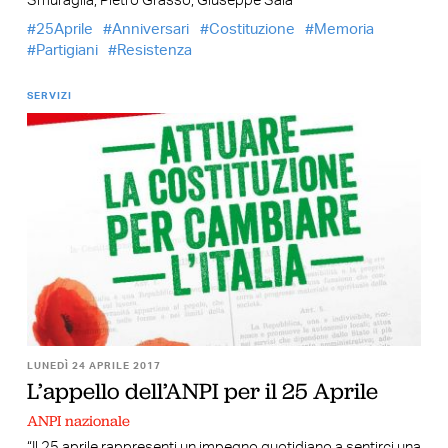
Smuraglia, Pietro Grasso, Giuseppe Sala
25Aprile
Anniversari
Costituzione
Memoria
Partigiani
Resistenza
SERVIZI
LUNEDÌ 24 APRILE 2017
L’appello dell’ANPI per il 25 Aprile
ANPI nazionale
“Il 25 aprile rappresenti un impegno quotidiano a sentirci una