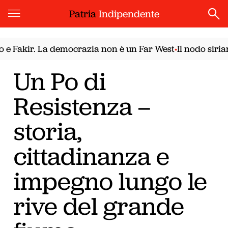
Patria
Indipendente
ir. La democrazia non è un Far West
Il nodo siriano. Il
•
Un Po di
Resistenza –
storia,
cittadinanza e
impegno lungo le
rive del grande