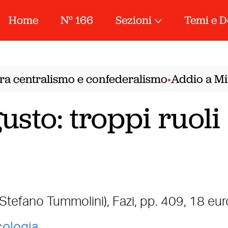
Home
N° 166
Sezioni
Temi e D
ra centralismo e confederalismo
Addio a Mirel
•
sto: troppi ruoli 
 Stefano Tummolini), Fazi, pp. 409, 18 eur
cologia