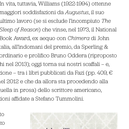
In vita, tuttavia, Williams (1922-1994) ottenne
maggiori soddisfazioni da
Augustus
, il suo
ultimo lavoro (se si esclude l’incompiuto
The
Sleep of Reason
) che vinse, nel 1973, il National
Book Award, ex aequo con
Chimera
di John
Italia, all’indomani del premio, da Sperling &
aordinario e prolifico Bruno Oddera (riproposto
 nel 2013); oggi torna sui nostri scaffali – e,
one – tra i libri pubblicati da Fazi (pp. 409, €
 nel 2012 e che da allora sta procedendo alla
ella in prosa) dello scrittore americano,
zioni affidate a Stefano Tummolini.
to
zo