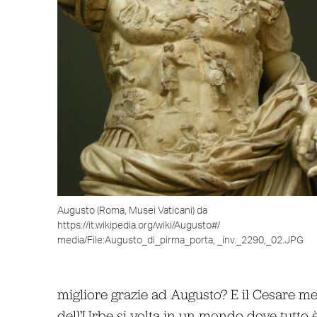
Augusto (Roma, Musei Vaticani) da
https://it.wikipedia.org/wiki/Augusto#/
media/File:Augusto_di_pirma_porta, _inv._2290,_02.JPG
migliore grazie ad Augusto? E il Cesare me
dell’Urbe si volta in un mondo dove tutto è