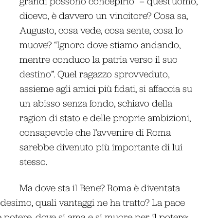
grandi possono concepirlo” – quest’uomo,
dicevo, è davvero un vincitore? Cosa sa,
Augusto, cosa vede, cosa sente, cosa lo
muove? “Ignoro dove stiamo andando,
mentre conduco la patria verso il suo
destino”. Quel ragazzo sprovveduto,
assieme agli amici più fidati, si affaccia su
un abisso senza fondo, schiavo della
ragion di stato e delle proprie ambizioni,
consapevole che l’avvenire di Roma
sarebbe divenuto più importante di lui
stesso.
Ma dove sta il Bene? Roma è diventata
desimo, quali vantaggi ne ha tratto? La pace
 potere, dove si ama e si muore per il potere;