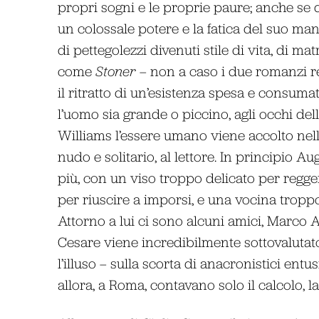
propri sogni e le proprie paure; anche se 
un colossale potere e la fatica del suo man
di pettegolezzi divenuti stile di vita, di ma
come
Stoner
– non a caso i due romanzi re
il ritratto di un’esistenza spesa e consum
l’uomo sia grande o piccino, agli occhi del
Williams l’essere umano viene accolto nella
nudo e solitario, al lettore. In principio Au
più, con un viso troppo delicato per regger
per riuscire a imporsi, e una vocina tropp
Attorno a lui ci sono alcuni amici, Marco A
Cesare viene incredibilmente sottovalutato 
l’illuso – sulla scorta di anacronistici ent
allora, a Roma, contavano solo il calcolo, la