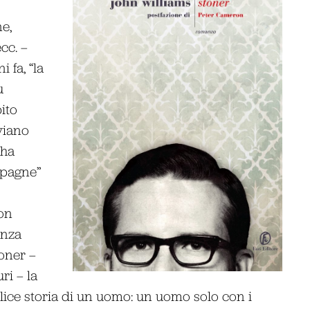
e,
cc. –
 fa, “la
ù
pito
viano
“ha
mpagne”
on
enza
oner –
ri – la
lice storia di un uomo: un uomo solo con i