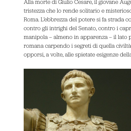
Alla morte di Giulio Cesare, il giovane Aug
tristezza che lo rende solitario e misterio
Roma. L’ebbrezza del potere si fa strada co
contro gli intrighi del Senato, contro i capr
manipola – almeno in apparenza – il lato p
romana carpendo i segreti di quella civiltà
opporsi, a volte, alle spietate esigenze del