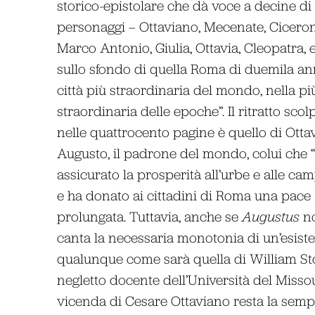
storico-epistolare che dà voce a decine di
personaggi – Ottaviano, Mecenate, Ciceron
Marco Antonio, Giulia, Ottavia, Cleopatra, e
sullo sfondo di quella Roma di duemila anni
città più straordinaria del mondo, nella pi
straordinaria delle epoche”. Il ritratto scol
nelle quattrocento pagine è quello di Otta
Augusto, il padrone del mondo, colui che 
assicurato la prosperità all’urbe e alle ca
e ha donato ai cittadini di Roma una pace
prolungata. Tuttavia, anche se
Augustus
n
canta la necessaria monotonia di un’esist
qualunque come sarà quella di William St
negletto docente dell’Università del Missou
vicenda di Cesare Ottaviano resta la semp