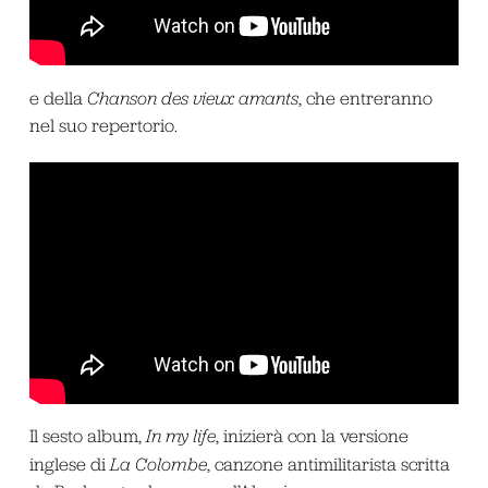
e della
Chanson des vieux amants
, che entreranno
nel suo repertorio.
Il sesto album,
In my life
, inizierà con la versione
inglese di
La Colombe
, canzone antimilitarista scritta