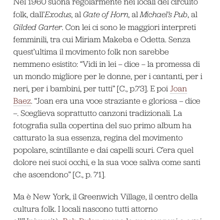
Nel 1960 suona regolarmente nei locali del circuito
folk, dall’
Exodus
, al
Gate of Horn
, al
Michael’s Pub
, al
Gilded Garter
. Con lei ci sono le maggiori interpreti
femminili, tra cui Miriam Makeba e Odetta. Senza
quest’ultima il movimento folk non sarebbe
nemmeno esistito: “Vidi in lei – dice – la promessa di
un mondo migliore per le donne, per i cantanti, per i
neri, per i bambini, per tutti” [C., p.73]. E poi
Joan
Baez
. “Joan era una voce straziante e gloriosa – dice
–. Sceglieva soprattutto canzoni tradizionali. La
fotografia sulla copertina del suo primo album ha
catturato la sua essenza, regina del movimento
popolare, scintillante e dai capelli scuri. C’era quel
dolore nei suoi occhi, e la sua voce saliva come santi
che ascendono” [C., p. 71].
Ma è New York, il Greenwich Village, il centro della
cultura folk. I locali nascono tutti attorno