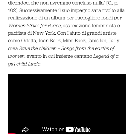
dicendoci che non avremmo concluso nulla” [C., p.
162]. Successivamente il suo impegno sarà rivolto alla
realizzazione di un album per raccogliere fondi per
Women Strike for Peace
, associazione femminista e
pacifista di New York. Con l’aiuto di grandi artiste
come Odetta, Joan Baez, Mimi Baez, Janis Ian, Judy
crea
Save the children – Songs from the earths of
women
, evento in cui insieme cantano
Legend of a
girl child Linda
.