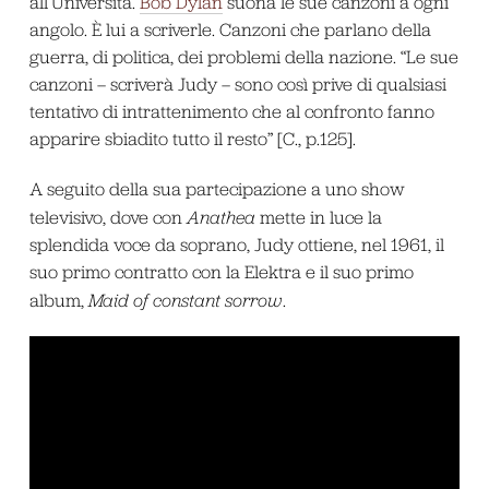
all’Università.
Bob Dylan
suona le sue canzoni a ogni
angolo. È lui a scriverle. Canzoni che parlano della
guerra, di politica, dei problemi della nazione. “Le sue
canzoni – scriverà Judy – sono così prive di qualsiasi
tentativo di intrattenimento che al confronto fanno
apparire sbiadito tutto il resto” [C., p.125].
A seguito della sua partecipazione a uno show
televisivo, dove con
Anathea
mette in luce la
splendida voce da soprano, Judy ottiene, nel 1961, il
suo primo contratto con la Elektra e il suo primo
album,
Maid of constant sorrow
.