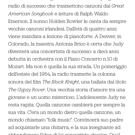
radio di successo che trasmettono canzoni dal
Great
American Songbook
e letture di Ralph Waldo
Emerson. Il nonno Holden Bowler le canta da sempre
vecchie canzoni irlandesi. Dall’età di quattro anni
viene mandata a lezione di pianoforte. A Denver, in
Colorado, la maestra Antonia Brico è certa che Judy
diventerà una concertista di successo: a dieci anni
debutta in orchestra con il Piano Concerto n.10 di
Mozart. Ma non è quella la sua strada. Un pomeriggio
dell’estate del 1954, la radio trasmette la colonna
sonora del film
The Black Knight
, una ballata dal titolo
The Gypsy Rover
. Una vecchia storia d’amore tra una
giovane e un uomo misterioso. L’adolescente Judy ne
resta rapita. Quella canzone cambierà per sempre la
sua vita. C’era un mondo dietro quella canzone, un
mondo chiamato “folk music”. Convincerà suo padre
ad acquistarle una chitarra, e la sua insegnante ad
abbandonare l’idea di lei concertista classica. Quel