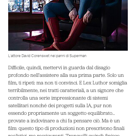
L’attore David Corenswet nei panni di Superman
Difficile, quindi, mettervi in guarda dal disagio
profondo nell’assistere alla sua prima parte. Solo un
film, ti ripeti: ma non ti convinci. E Lex Luthor somiglia
terribilmente, nei tratti caratteriali, a un signore che
controlla una serie impressionante di sistemi
satellitari nonché dei progetti sulla IA, pur non
essendo propriamente un soggetto equilibrato…
provate a indovinare a chi fa pensare ciò. Ma è un
film: questo tipo di produzioni non prescrivono finali
realistici, ma rassicuranti. Tranquilli quindi: finisce