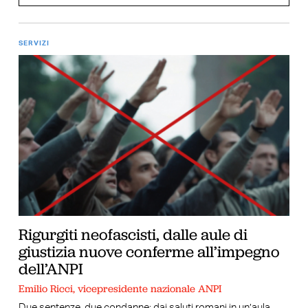
SERVIZI
Rigurgiti neofascisti, dalle aule di
giustizia nuove conferme all’impegno
dell’ANPI
Emilio Ricci, vicepresidente nazionale ANPI
Due sentenze, due condanne: dai saluti romani in un’aula