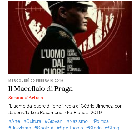
MERCOLEDÌ 20 FEBBRAIO 2019
Il Macellaio di Praga
Serena d'Arbela
“L’uomo dal cuore di ferro”, regia di Cédric Jimenez, con
Jason Clarke e Rosamund Pike, Francia, 2019
Arte
Cultura
Giovani
Nazismo
Politica
Razzismo
Società
Spettacolo
Storia
Stragi