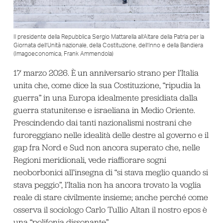
Il presidente della Repubblica Sergio Mattarella all’Altare della Patria per la
Giornata dell’Unità nazionale, della Costituzione, dell’Inno e della Bandiera
(Imagoeconomica, Frank Ammendola)
17 marzo 2026. È un anniversario strano per l’Italia
unita che, come dice la sua Costituzione, “ripudia la
guerra” in una Europa idealmente presidiata dalla
guerra statunitense e israeliana in Medio Oriente.
Prescindendo dai tanti nazionalismi nostrani che
furoreggiano nelle idealità delle destre al governo e il
gap fra Nord e Sud non ancora superato che, nelle
Regioni meridionali, vede riaffiorare sogni
neoborbonici all’insegna di “si stava meglio quando si
stava peggio”, l’Italia non ha ancora trovato la voglia
reale di stare civilmente insieme; anche perché come
osserva il sociologo Carlo Tullio Altan il nostro epos è
una “polifonia dissonante”.