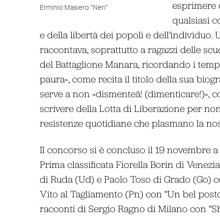
esprimere o
Erminio Masiero “Neri”
qualsiasi c
e della libertà dei popoli e dell’individuo
raccontava, soprattutto a ragazzi delle scu
del Battaglione Manara, ricordando i tempi 
paura», come recita il titolo della sua bio
serve a non «dismenteâ! (dimenticare!)», c
scrivere della Lotta di Liberazione per non
resistenze quotidiane che plasmano la nost
Il concorso si è concluso il 19 novembre a
Prima classificata Fiorella Borin di Venez
di Ruda (Ud) e Paolo Toso di Grado (Go) con
Vito al Tagliamento (Pn) con “Un bel posto 
racconti di Sergio Ragno di Milano con “S