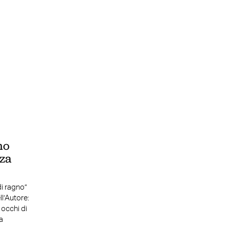
no
nza
di ragno”
l’Autore:
 occhi di
a