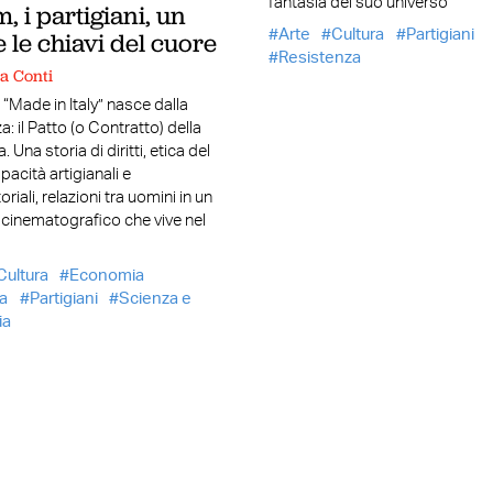
fantasia del suo universo
m, i partigiani, un
Arte
Cultura
Partigiani
e le chiavi del cuore
Resistenza
a Conti
 “Made in Italy” nasce dalla
: il Patto (o Contratto) della
Una storia di diritti, etica del
pacità artigianali e
riali, relazioni tra uomini in un
cinematografico che vive nel
Cultura
Economia
a
Partigiani
Scienza e
ia