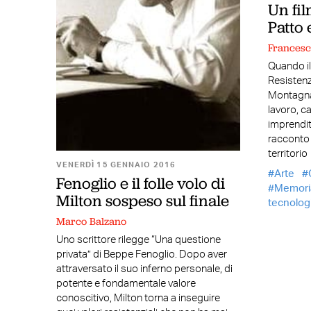
Un fil
Patto 
Francesc
Quando il
Resistenza
Montagna. 
lavoro, ca
imprendito
racconto 
territorio
VENERDÌ 15 GENNAIO 2016
Arte
Fenoglio e il folle volo di
Memori
Milton sospeso sul finale
tecnolog
Marco Balzano
Uno scrittore rilegge “Una questione
privata” di Beppe Fenoglio. Dopo aver
attraversato il suo inferno personale, di
potente e fondamentale valore
conoscitivo, Milton torna a inseguire