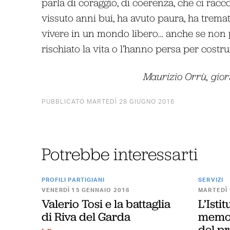
parla di coraggio, di coerenza, che ci racc
vissuto anni bui, ha avuto paura, ha trema
vivere in un mondo libero… anche se non 
rischiato la vita o l’hanno persa per costrui
Maurizio Orrù, gio
PUBBLICATO MARTEDÌ 28 GIUGNO 2016
Potrebbe interessarti
PROFILI PARTIGIANI
SERVIZI
VENERDÌ 15 GENNAIO 2016
MARTEDÌ 
Valerio Tosi e la battaglia
L’Istit
di Riva del Garda
memori
del p