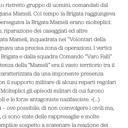
to ristretto gruppo di uomini, comandati dal
tigiana Mameli. Col tempo la Brigata raggiungeva
perseguiva la Brigata Mameli erano molteplici:
, riparazione dei caseggiati ed altre
gata Mameli, inquadrata nei “Volontari della
nava una precisa zona di operazioni. I vertici
 Brigata e dalla squadra Comando “Varo Falli”
enza della “Mameli” era il vasto territorio tra il
 caratterizzata da una imponente presenza
on il supporto militare di alcuni reparti regolari
Molteplici gli episodi militari di cui furono
i e le forze antagoniste nazifasciste. «(…)
 ove possibile, di non coinvolgere i civili ma,
, ci sono state delle rappresaglie e molte
emplice sospetto a scatenare la reazione dei