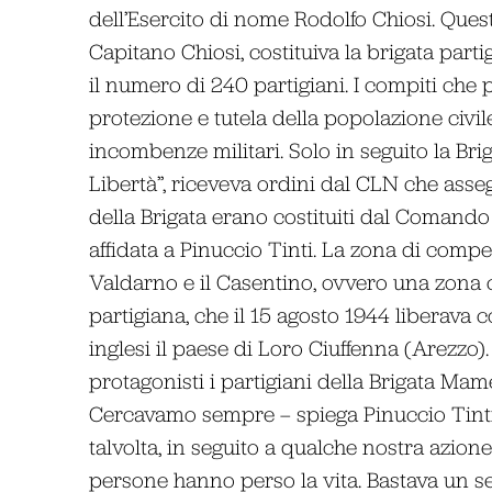
dell’Esercito di nome Rodolfo Chiosi. Ques
Capitano Chiosi, costituiva la brigata par
il numero di 240 partigiani. I compiti che 
protezione e tutela della popolazione civile
incombenze militari. Solo in seguito la Bri
Libertà”, riceveva ordini dal CLN che asseg
della Brigata erano costituiti dal Comando
affidata a Pinuccio Tinti. La zona di compet
Valdarno e il Casentino, ovvero una zona
partigiana, che il 15 agosto 1944 liberava c
inglesi il paese di Loro Ciuffenna (Arezzo). 
protagonisti i partigiani della Brigata Mamel
Cercavamo sempre – spiega Pinuccio Tinti –
talvolta, in seguito a qualche nostra azione
persone hanno perso la vita. Bastava un s