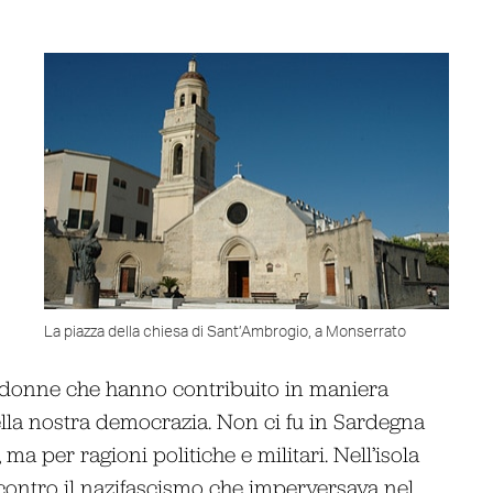
La piazza della chiesa di Sant’Ambrogio, a Monserrato
i e donne che hanno contribuito in maniera
della nostra democrazia. Non ci fu in Sardegna
 ma per ragioni politiche e militari. Nell’isola
 contro il nazifascismo che imperversava nel