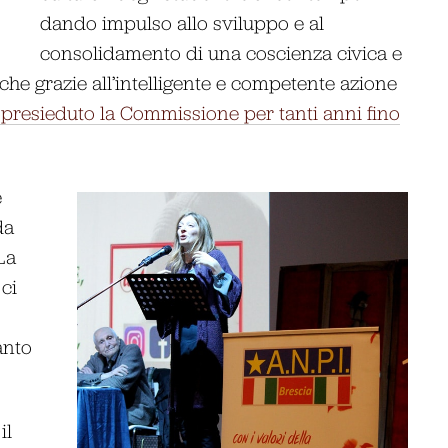
dando impulso allo sviluppo e al
consolidamento di una coscienza civica e
che grazie all’intelligente e competente azione
presieduto la Commissione per tanti anni fino
e
da
La
 ci
anto
il