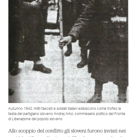
Autunno 1942, militi fascisti e soldati italiani esibiscono come trofeo la
testa del partigiano sloveno Andrej Arko, commissario politico del Fronte
di Liberazione del popolo sloveno
Allo scoppio del conflitto gli sloveni furono inviati nei