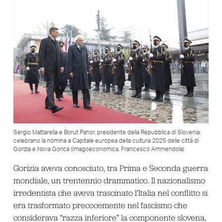
Sergio Mattarella e Borut Pahor, presidente della Repubblica di Slovenia,
celebrano la nomina a Capitale europea della cultura 2025 delle città di
Gorizia e Nova Gorica (Imagoeconomica, Francesco Ammendola)
Gorizia aveva conosciuto, tra Prima e Seconda guerra
mondiale, un trentennio drammatico. Il nazionalismo
irredentista che aveva trascinato l’Italia nel conflitto si
era trasformato precocemente nel fascismo che
considerava “razza inferiore” la componente slovena,