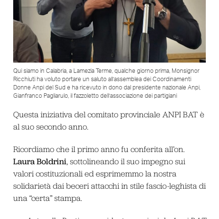
Qui siamo in Calabria, a Lamezia Terme, qualche giorno prima, Monsignor
Ricchiuti ha voluto portare un saluto all’assemblea dei Coordinamenti
Donne Anpi del Sud e ha ricevuto in dono dal presidente nazionale Anpi,
Gianfranco Pagliarulo, il fazzoletto dell’associazione dei partigiani
Questa iniziativa del comitato provinciale ANPI BAT è
al suo secondo anno.
Ricordiamo che il primo anno fu conferita all’on.
Laura Boldrini
, sottolineando il suo impegno sui
valori costituzionali ed esprimemmo la nostra
solidarietà dai beceri attacchi in stile fascio-leghista di
una “certa” stampa.