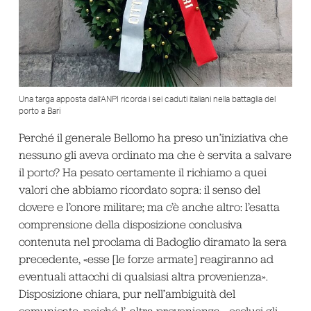
Una targa apposta dall’ANPI ricorda i sei caduti italiani nella battaglia del
porto a Bari
Perché il generale Bellomo ha preso un’iniziativa che
nessuno gli aveva ordinato ma che è servita a salvare
il porto? Ha pesato certamente il richiamo a quei
valori che abbiamo ricordato sopra: il senso del
dovere e l’onore militare; ma c’è anche altro: l’esatta
comprensione della disposizione conclusiva
contenuta nel proclama di Badoglio diramato la sera
precedente, «esse [le forze armate] reagiranno ad
eventuali attacchi di qualsiasi altra provenienza».
Disposizione chiara, pur nell’ambiguità del
comunicato, poiché l’«altra provenienza», esclusi gli