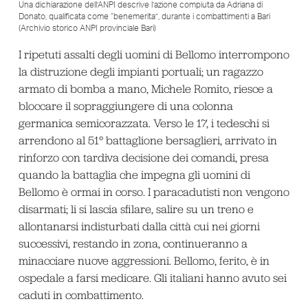
Una dichiarazione dell’ANPI descrive l’azione compiuta da Adriana di
Donato, qualificata come “benemerita”, durante i combattimenti a Bari
(Archivio storico ANPI provinciale Bari)
I ripetuti assalti degli uomini di Bellomo interrompono
la distruzione degli impianti portuali; un ragazzo
armato di bomba a mano, Michele Romito, riesce a
bloccare il sopraggiungere di una colonna
germanica semicorazzata. Verso le 17, i tedeschi si
arrendono al 51° battaglione bersaglieri, arrivato in
rinforzo con tardiva decisione dei comandi, presa
quando la battaglia che impegna gli uomini di
Bellomo è ormai in corso. I paracadutisti non vengono
disarmati; li si lascia sfilare, salire su un treno e
allontanarsi indisturbati dalla città cui nei giorni
successivi, restando in zona, continueranno a
minacciare nuove aggressioni. Bellomo, ferito, è in
ospedale a farsi medicare. Gli italiani hanno avuto sei
caduti in combattimento.