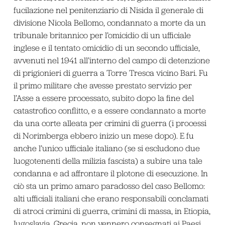
fucilazione nel penitenziario di Nisida il generale di
divisione Nicola Bellomo, condannato a morte da un
tribunale britannico per l’omicidio di un ufficiale
inglese e il tentato omicidio di un secondo ufficiale,
avvenuti nel 1941 all’interno del campo di detenzione
di prigionieri di guerra a Torre Tresca vicino Bari. Fu
il primo militare che avesse prestato servizio per
l’Asse a essere processato, subito dopo la fine del
catastrofico conflitto, e a essere condannato a morte
da una corte alleata per crimini di guerra (i processi
di Norimberga ebbero inizio un mese dopo). E fu
anche l’unico ufficiale italiano (se si escludono due
luogotenenti della milizia fascista) a subire una tale
condanna e ad affrontare il plotone di esecuzione. In
ciò sta un primo amaro paradosso del caso Bellomo:
alti ufficiali italiani che erano responsabili conclamati
di atroci crimini di guerra, crimini di massa, in Etiopia,
Iugoslavia, Grecia, non vennero consegnati ai Paesi