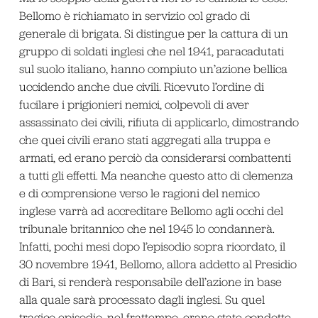
Bellomo è richiamato in servizio col grado di
generale di brigata. Si distingue per la cattura di un
gruppo di soldati inglesi che nel 1941, paracadutati
sul suolo italiano, hanno compiuto un’azione bellica
uccidendo anche due civili. Ricevuto l’ordine di
fucilare i prigionieri nemici, colpevoli di aver
assassinato dei civili, rifiuta di applicarlo, dimostrando
che quei civili erano stati aggregati alla truppa e
armati, ed erano perciò da considerarsi combattenti
a tutti gli effetti. Ma neanche questo atto di clemenza
e di comprensione verso le ragioni del nemico
inglese varrà ad accreditare Bellomo agli occhi del
tribunale britannico che nel 1945 lo condannerà.
Infatti, pochi mesi dopo l’episodio sopra ricordato, il
30 novembre 1941, Bellomo, allora addetto al Presidio
di Bari, si renderà responsabile dell’azione in base
alla quale sarà processato dagli inglesi. Su quel
tragico episodio, nel frattempo, erano state condotte