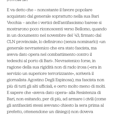
provinciale Bari)
E va detto che – nonostante il favore popolare
acquistato dal generale soprattutto nella sua Bari
Vecchia – anche i vertici dell’antifascismo barese si
mostrarono poco riconoscenti verso Bellomo, quando
in un documento nel novembre del ’43, firmato dal
CLN provinciale, lo definirono (senza nominarlo) «un
generale nevrastenico che era stato fascista, ma
aveva dato opera nel combattimento contro il
tedeschi al porto di Bari». Nevrastenico forse, in
ragione della sua rigidità non di rado irosa («era in
servizio un superiore terrorizzante», scriverà il
giornalista Agostino Degli Espinosa); ma fascista non
più di tutti gli alti ufficiali, e certo molto meno di molti.
E sapere che «aveva dato opera» alla Resistenza di
Bari, non esitando, per di più, ad armare i civili (come
gli antifascisti stessi avevano chiesto la sera prima al
prefetto, ottenendone un diniego) non doveva