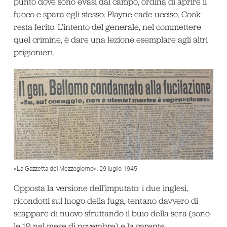
punto dove sono evasi dal campo, ordina di aprire il
fuoco e spara egli stesso: Playne cade ucciso, Cook
resta ferito. L’intento del generale, nel commettere
quel crimine, è dare una lezione esemplare agli altri
prigionieri.
«La Gazzetta del Mezzogiorno», 29 luglio 1945
Opposta la versione dell’imputato: i due inglesi,
ricondotti sul luogo della fuga, tentano davvero di
scappare di nuovo sfruttando il buio della sera (sono
le 19 nel mese di novembre) e la carente