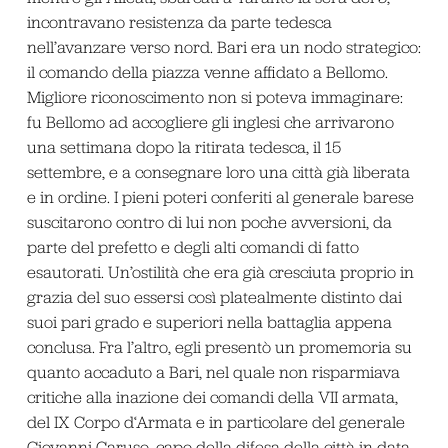
incontravano resistenza da parte tedesca
nell’avanzare verso nord. Bari era un nodo strategico:
il comando della piazza venne affidato a Bellomo.
Migliore riconoscimento non si poteva immaginare:
fu Bellomo ad accogliere gli inglesi che arrivarono
una settimana dopo la ritirata tedesca, il 15
settembre, e a consegnare loro una città già liberata
e in ordine. I pieni poteri conferiti al generale barese
suscitarono contro di lui non poche avversioni, da
parte del prefetto e degli alti comandi di fatto
esautorati. Un’ostilità che era già cresciuta proprio in
grazia del suo essersi così platealmente distinto dai
suoi pari grado e superiori nella battaglia appena
conclusa. Fra l’altro, egli presentò un promemoria su
quanto accaduto a Bari, nel quale non risparmiava
critiche alla inazione dei comandi della VII armata,
del IX Corpo d‘Armata e in particolare del generale
Giovanni Caruso, capo della difesa della città in data