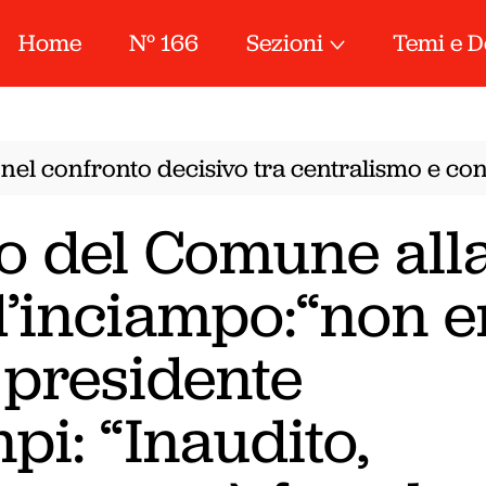
Home
N° 166
Sezioni
Temi e D
nel confronto decisivo tra centralismo e conf
o del Comune all
d’inciampo:“non e
, presidente
pi: “Inaudito,