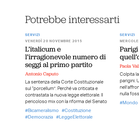
Potrebbe interessarti
SERVIZI
SERVIZI
VENERDÌ 20 NOVEMBRE 2015
MERCOLED
L’italicum e
Parigi
l’irragionevole numero di
quell’
seggi al primo partito
Paola Val
Antonio Caputo
Colpita la
parigini. 
La sentenza della Corte Costituzionale
nell’affr
sul “porcellum”. Perché va criticata e
nulla fos
contrastata la nuova legge elettorale. Il
pericoloso mix con la riforma del Senato
Mondo
Bicameralismo
Costituzione
Democrazia
LeggeElettorale