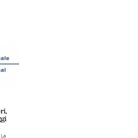
ri,
ggi
. La