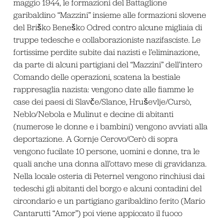
maggio 1944, le formazioni del Battaglione
garibaldino “Mazzini” insieme alle formazioni slovene
del Briško Beneško Odred contro alcune migliaia di
truppe tedesche e collaborazioniste nazifasciste. Le
fortissime perdite subite dai nazisti e l’eliminazione,
da parte di alcuni partigiani del “Mazzini” dell’intero
Comando delle operazioni, scatena la bestiale
rappresaglia nazista: vengono date alle fiamme le
case dei paesi di Slavče/Slance, Hruševlje/Cursò,
Neblo/Nebola e Mulinut e decine di abitanti
(numerose le donne e i bambini) vengono avviati alla
deportazione. A Gornje Cerovo/Cerò di sopra
vengono fucilate 10 persone, uomini e donne, tra le
quali anche una donna all’ottavo mese di gravidanza.
Nella locale osteria di Peternel vengono rinchiusi dai
tedeschi gli abitanti del borgo e alcuni contadini del
circondario e un partigiano garibaldino ferito (Mario
Cantarutti “Amor”) poi viene appiccato il fuoco