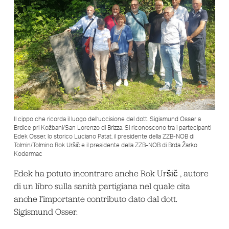
Il cippo che ricorda il luogo dell’uccisione del dott. Sigismund Osser a
Brdice pri Kožbani/San Lorenzo di Brizza. Si riconoscono tra i partecipanti
Edek Osser, lo storico Luciano Patat, il presidente della ZZB-NOB di
Tolmin/Tolmino Rok Uršič e il presidente della ZZB-NOB di Brda Žarko
Kodermac
Edek ha potuto incontrare anche Rok Uršič , autore
di un libro sulla sanità partigiana nel quale cita
anche l’importante contributo dato dal dott.
Sigismund Osser.