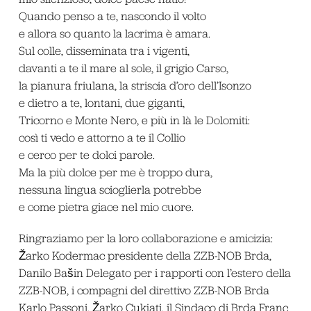
Quando penso a te, nascondo il volto
e allora so quanto la lacrima è amara.
Sul colle, disseminata tra i vigenti,
davanti a te il mare al sole, il grigio Carso,
la pianura friulana, la striscia d’oro dell’Isonzo
e dietro a te, lontani, due giganti,
Tricorno e Monte Nero, e più in là le Dolomiti:
così ti vedo e attorno a te il Collio
e cerco per te dolci parole.
Ma la più dolce per me è troppo dura,
nessuna lingua scioglierla potrebbe
e come pietra giace nel mio cuore.
Ringraziamo per la loro collaborazione e amicizia:
Žarko Kodermac presidente della ZZB-NOB Brda,
Danilo Bašin Delegato per i rapporti con l’estero della
ZZB-NOB, i compagni del direttivo ZZB-NOB Brda
Karlo Passoni, Žarko Cukjati, il Sindaco di Brda Franc