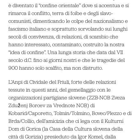
è diventato il “confine orientale” dove si accentua e si
rimarca il conflitto, terra di foibe e degli slavo-
comunisti, dimenticando le colpe del nazionalismo e
fascismo italiano e soprattutto sorvolando sui lunghi
secoli di convivenza, di relazioni, di scambio che
hanno interessato, contaminato, costruito la nostra
“idea di confine”. Una lunga storia che data dal VII
secolo d.C. fino ai giorni nostri e che le tragedie del
900 hanno solo scalfito, ma non distrutto.
L’Anpi di Cividale del Friuli, forte delle relazioni
tessute in questi anni, del gemellaggio con le
organizzazioni partigiane slovene (ZZB-NOB Zveza
Zduženj Borcev za Vrednote NOB) di
Kobarid/Caporetto, Tolmin/Tolmino, Bovec/Plezzo e di
Brda/Collio, dell’amicizia che ci lega con il Kulturni
Dom di Gorica (la Casa della Cultura slovena della
città di Gorizia) presieduto da Igor Komel, dalla