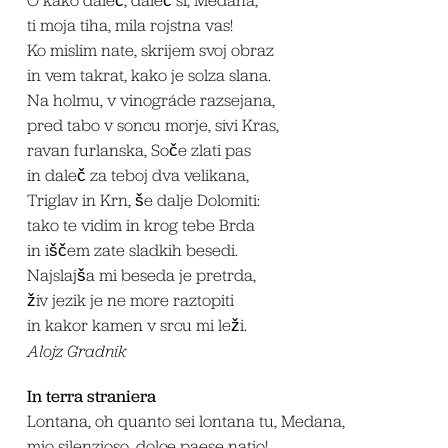
ti moja tiha, mila rojstna vas!
Ko mislim nate, skrijem svoj obraz
in vem takrat, kako je solza slana.
Na holmu, v vinográde razsejana,
pred tabo v soncu morje, sivi Kras,
ravan furlanska, Soče zlati pas
in daleč za teboj dva velikana,
Triglav in Krn, še dalje Dolomiti:
tako te vidim in krog tebe Brda
in iščem zate sladkih besedi.
Najslajša mi beseda je pretrda,
živ jezik je ne more raztopiti
in kakor kamen v srcu mi leži.
Alojz Gradnik
In terra straniera
Lontana, oh quanto sei lontana tu, Medana,
mio silenzioso, dolce paese natio!