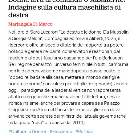
Indagine sulla cultura maschilista di
destra
Mariangela Di Marco
Nel libro di Sara Lucaroni “La destra e le donne. Da Mussolini
a Giorgia Meloni”, Compagnia editoriale Aliberti, 2025, si
ripercorre oltre un secolo di storia del rapporto tra potere
politico e genere nei partiti conservatori e reazionari, dal
fascismo al post-fascismo passando per l’era Berlusconi.
Se il regime penalizzò l’universo femminile in tutti i campi ma
non lo disdegnava come manodopera a basso costo (e
“obbedire, badare alla casa, mettere al mondo dei figli e
portare le corna” non valeva per le figlie dei gerarchi), ancora
oggi il paradigma della leader al vertice non rappresenta
affatto una generale emancipazione. Utile lettura, seria e
ironica insieme, anche per provare a capire se a Palazzo
Chigi siede un’Alice nel Paese delle meraviglie e da dove
arrivano certe sparate dei ministri dell’attuale governo (che
ha la quota “rosa” più bassa dal 2011)
Cultura
Donne
Fascismo
Politica