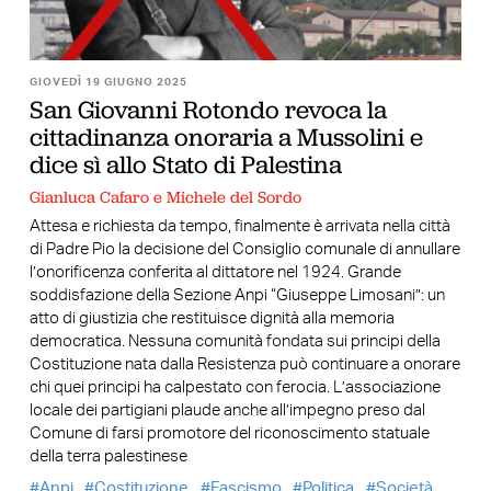
GIOVEDÌ 19 GIUGNO 2025
San Giovanni Rotondo revoca la
cittadinanza onoraria a Mussolini e
dice sì allo Stato di Palestina
Gianluca Cafaro e Michele del Sordo
Attesa e richiesta da tempo, finalmente è arrivata nella città
di Padre Pio la decisione del Consiglio comunale di annullare
l’onorificenza conferita al dittatore nel 1924. Grande
soddisfazione della Sezione Anpi “Giuseppe Limosani”: un
atto di giustizia che restituisce dignità alla memoria
democratica. Nessuna comunità fondata sui principi della
Costituzione nata dalla Resistenza può continuare a onorare
chi quei principi ha calpestato con ferocia. L’associazione
locale dei partigiani plaude anche all’impegno preso dal
Comune di farsi promotore del riconoscimento statuale
della terra palestinese
Anpi
Costituzione
Fascismo
Politica
Società