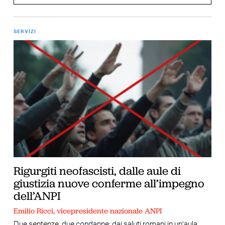
SERVIZI
Rigurgiti neofascisti, dalle aule di
giustizia nuove conferme all’impegno
dell’ANPI
Emilio Ricci, vicepresidente nazionale ANPI
Due sentenze, due condanne: dai saluti romani in un’aula