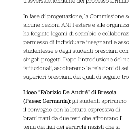
trasversale, fondante del processo formativ
In fase di progettazione, la Commissione s
alcune Sezioni ANPI estere e alle organizzaz
ha forgiato legami di scambio e collaborazi
permesso di individuare insegnanti e asso
studentesse e degli studenti bresciani come
singoli progetti. Dopo l’introduzione del no
istituzionali, ascolteremo le relazioni di se
superiori bresciani, dei quali di seguito tr
Liceo “Fabrizio De André” di Brescia
(Paese: Germania)
: gli studenti apriranno
il convegno con la lettura espressiva di
brani tratti da due testi che affrontano il
tema dei figli dei gerarchi nazisti che si