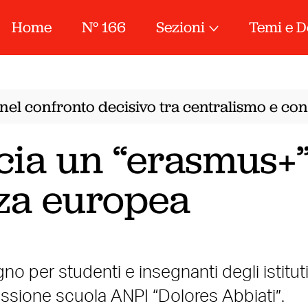
Home
N° 166
Sezioni
Temi e D
nel confronto decisivo tra centralismo e conf
scia un “erasmus+
nza europea
o per studenti e insegnanti degli istitut
issione scuola ANPI “Dolores Abbiati”.