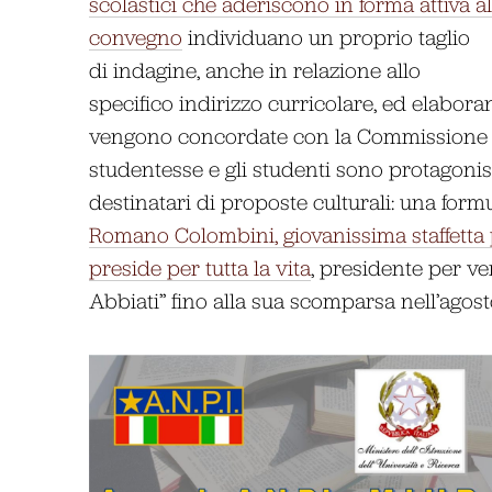
scolastici che aderiscono in forma attiva al
convegno
individuano un proprio taglio
di indagine, anche in relazione allo
specifico indirizzo curricolare, ed elabo
vengono concordate con la Commissione sc
studentesse e gli studenti sono protagoni
destinatari di proposte culturali: una for
Romano Colombini, giovanissima staffetta 
preside per tutta la vita
, presidente per v
Abbiati” fino alla sua scomparsa nell’agos