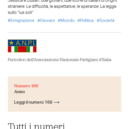
Jessica e Dusan: due giovani, due storie di italiani di origini
straniere. Le difficoltà, le aspettative, le speranze. La legge
sullo “ius soli”
Emigrazione
Giovani
Mondo
Politica
Società
Periodico dell’Associazione Nazionale Partigiani d’Italia
Numero 166
Anno
Leggi il numero 166
Tutti i numeri