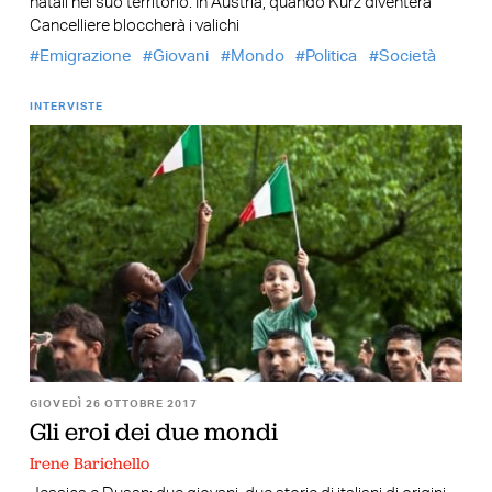
natali nel suo territorio. In Austria, quando Kurz diventerà
Cancelliere bloccherà i valichi
Emigrazione
Giovani
Mondo
Politica
Società
INTERVISTE
GIOVEDÌ 26 OTTOBRE 2017
Gli eroi dei due mondi
Irene Barichello