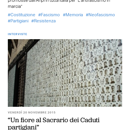
promosse dall’Anpi in tutta Italia per “L’antifascismo in
marcia”
Costituzione
Fascismo
Memoria
Neofascismo
Partigiani
Resistenza
INTERVISTE
VENERDÌ 20 NOVEMBRE 2015
“Un fiore al Sacrario dei Caduti
partigiani”