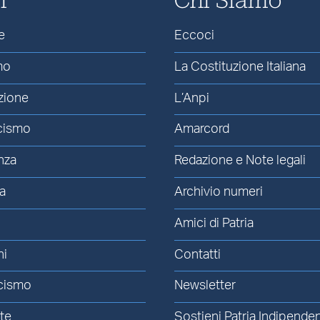
e
Eccoci
mo
La Costituzione Italiana
zione
L’Anpi
cismo
Amarcord
nza
Redazione e Note legali
a
Archivio numeri
Amici di Patria
ni
Contatti
cismo
Newsletter
te
Sostieni Patria Indipende