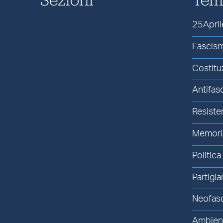
25April
Fascis
Costitu
Antifas
Resiste
Memori
Politica
Partigia
Neofas
Ambien