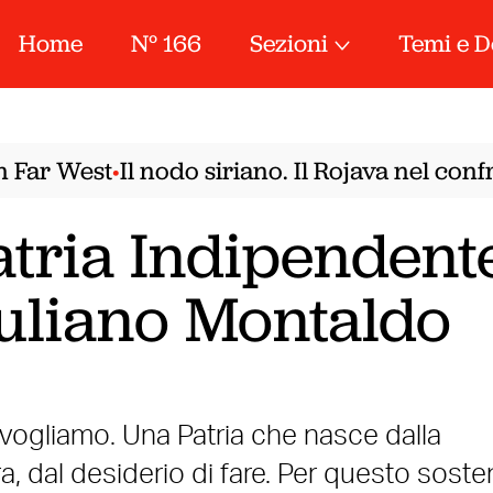
Home
N° 166
Sezioni
Temi e D
Far West
Il nodo siriano. Il Rojava nel confr
•
atria Indipendente
iuliano Montaldo
vogliamo. Una Patria che nasce dalla
ra, dal desiderio di fare. Per questo soste