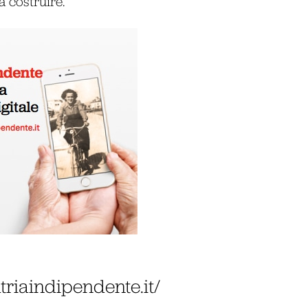
 costruire.
atriaindipendente.it/