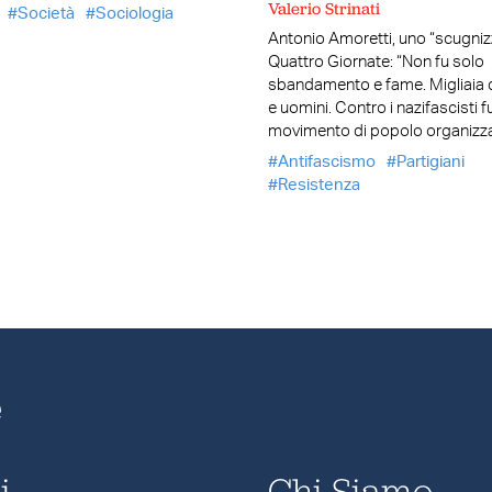
Valerio Strinati
Società
Sociologia
Antonio Amoretti, uno “scugniz
Quattro Giornate: “Non fu solo
sbandamento e fame. Migliaia 
e uomini. Contro i nazifascisti f
movimento di popolo organizz
Antifascismo
Partigiani
Resistenza
e
i
Chi Siamo