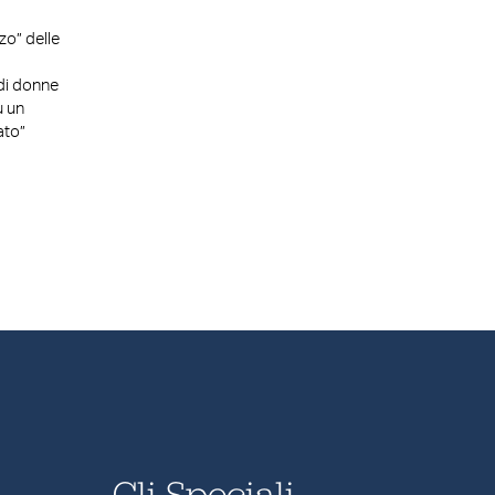
zo” delle
di donne
u un
ato”
Gli Speciali