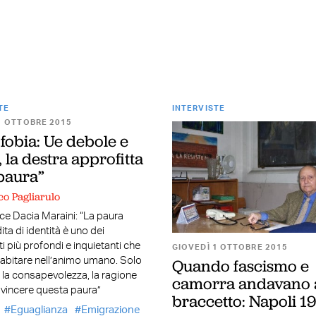
TE
INTERVISTE
1 OTTOBRE 2015
fobia: Ue debole e
, la destra approfitta
 paura”
co Pagliarulo
rice Dacia Maraini: “La paura
ita di identità è uno dei
i più profondi e inquietanti che
GIOVEDÌ 1 OTTOBRE 2015
Quando fascismo e
abitare nell’animo umano. Solo
a, la consapevolezza, la ragione
camorra andavano 
vincere questa paura”
braccetto: Napoli 1
Eguaglianza
Emigrazione