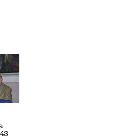
a
943