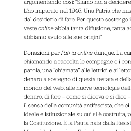
argomentando così: “Siamo noi a decidere c
L’ho imparato nel 1945. Una Patria che nasc
dal desiderio di fare. Per questo sostengo 
veste
online
abbia tanta diffusione, tanta 
abbiamo avuto alle sue origini”.
Donazioni per
Patria online
dunque. La cam
chiamando a raccolta le compagne e i compag
parola, una “chiamata” alle lettrici e ai le
denaro a sostegno di questa testata e della 
mondo del web, alle nuove tecnologie dell
denaro, di fare – come si diceva e si dice 
il senso della comunità antifascista, che ci
ideale e istituzionale su cui si è costruita,
la Costituzione. È la Patria nata dalla Resis