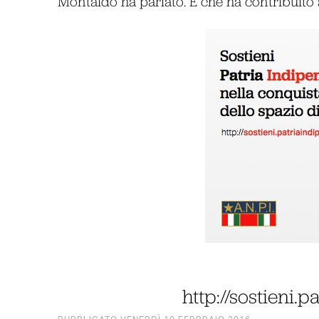
Montaldo ha parlato. E che ha contribuito a
http://sostieni.p