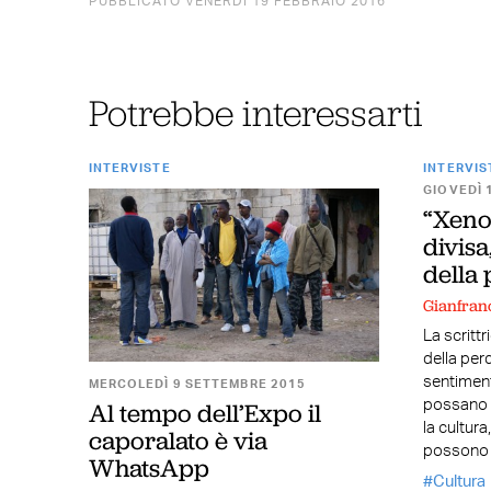
PUBBLICATO VENERDÌ 19 FEBBRAIO 2016
Potrebbe interessarti
INTERVISTE
INTERVIS
GIOVEDÌ 
“Xeno
divisa
della
Gianfran
La scritt
della perd
sentiment
MERCOLEDÌ 9 SETTEMBRE 2015
Al tempo dell’Expo il
possano 
la cultur
caporalato è via
possono 
WhatsApp
Cultura