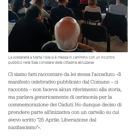
La solidarietà a Marta Viola si è messa in cammino con un incontro
pubblico nella Sala consiliare della cittadina abruzzese
Ci siamo fatti raccontare da lei stessa l’accaduto. «Il
manifesto celebrativo pubblicato dal Comune – ci
racconta – non faceva alcun riferimento alla storia,
ma parlava genericamente di cerimonia per la
commemorazione dei Caduti. Ho dunque deciso di
prendere parte all’iniziativa con un cartello su cui
avevo scritto “25 Aprile. Liberazione dal
nazifascismo”».