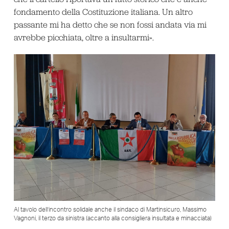
fondamento della Costituzione italiana. Un altro
passante mi ha detto che se non fossi andata via mi
avrebbe picchiata, oltre a insultarmi».
Al tavolo dell’incontro solidale anche il sindaco di Martinsicuro, Massimo
Vagnoni, il terzo da sinistra (accanto alla consigliera insultata e minacciata)