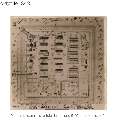
o-aprile 1942.
Pianta del campo di prigionia numero 5, “Camp extension”