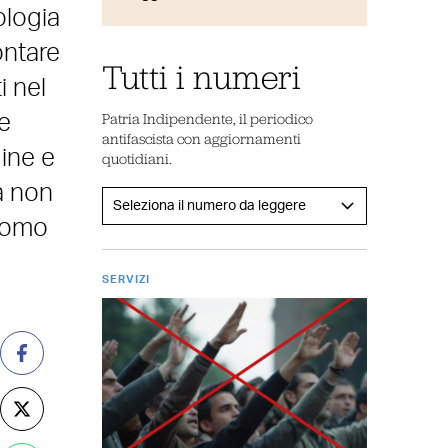
ologia
ontare
Tutti i numeri
i nel
Patria Indipendente, il periodico
e
antifascista con aggiornamenti
dine e
quotidiani.
a non
 uomo
SERVIZI