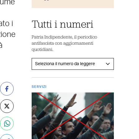
olume
Tutti i numeri
to i
zione
Patria Indipendente, il periodico
antifascista con aggiornamenti
à
quotidiani.
SERVIZI