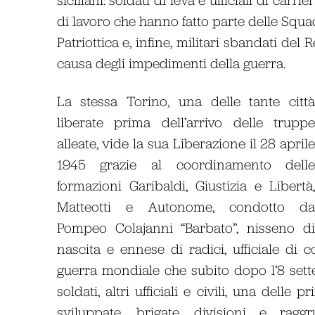
di lavoro che hanno fatto parte delle Squa
Patriottica e, infine, militari sbandati del
causa degli impedimenti della guerra.
La stessa Torino, una delle tante citt
liberate prima dell’arrivo delle trupp
alleate, vide la sua Liberazione il 28 april
1945 grazie al coordinamento dell
formazioni Garibaldi, Giustizia e Libertà
Matteotti e Autonome, condotto d
Pompeo Colajanni “Barbato”, nisseno d
nascita e ennese di radici, ufficiale di
guerra mondiale che subito dopo l’8 sett
soldati, altri ufficiali e civili, una dell
sviluppate, brigate, divisioni e ragg