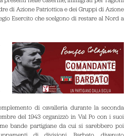
dre di Azione Patriottica e dei Gruppi di Azione
 Regio Esercito che scelgono di restare al Nord a
à
e
e
e
,
a
i
 complemento di cavalleria durante la seconda
embre del 1943 organizzò in Val Po con i suoi
e prime bande partigiane da cui si sarebbero poi
ruppamenti di divisioni. Barbato, divenuto