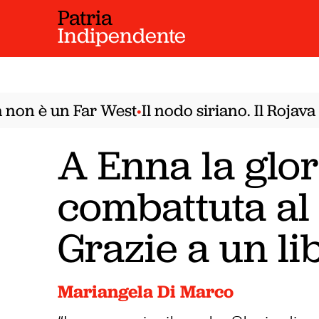
Patria
Indipendente
on è un Far West
Il nodo siriano. Il Rojava n
•
A Enna la glor
combattuta al
Grazie a un li
Mariangela Di Marco