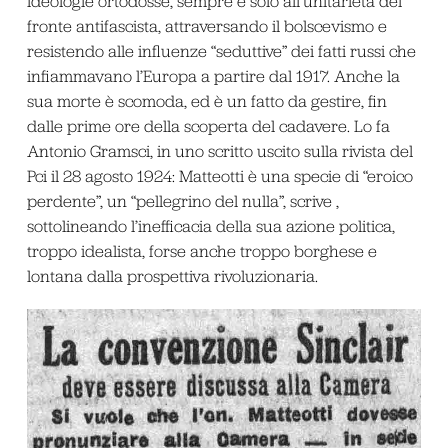
ideologie ortodosse, sempre e solo all’unitarietà del
fronte antifascista, attraversando il bolscevismo e
resistendo alle influenze “seduttive” dei fatti russi che
infiammavano l’Europa a partire dal 1917. Anche la
sua morte è scomoda, ed è un fatto da gestire, fin
dalle prime ore della scoperta del cadavere. Lo fa
Antonio Gramsci, in uno scritto uscito sulla rivista del
Pci il 28 agosto 1924: Matteotti è una specie di “eroico
perdente”, un “pellegrino del nulla”­, scrive ­,
sottolineando l’inefficacia della sua azione politica,
troppo idealista, forse anche troppo borghese e
lontana dalla prospettiva rivoluzionaria.