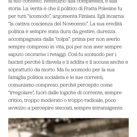
al suo contesto. Restituirlo alla complessità, e alla
storia. La verità è che il politico di Fratta Polesine fu
per tutti “scomodo”, argomenta Fimiani. Egli incarna
“la cattiva coscienza del Novecento”. La sua eredità
politica è sempre stata dura da gestire, durezza
accompagnata dalla “colpa”: prima per non averlo
sempre compreso in vita, poi per non aver sempre
saputo onorarne i retaggi. Così fu scomodo per i
fascisti perché li disvela e li addita e li accusa anche e
soprattutto da morto. Ma fu scomodo per la sua
famiglia politica socialista e le sue correnti,
comunismo compreso, perché percepito come
“irregolare”, fuori dalle logiche di corrente, sempre
critico, troppo moderato o troppo radicale, poco
avvezzo a percepire steccati, sempre intransigente.