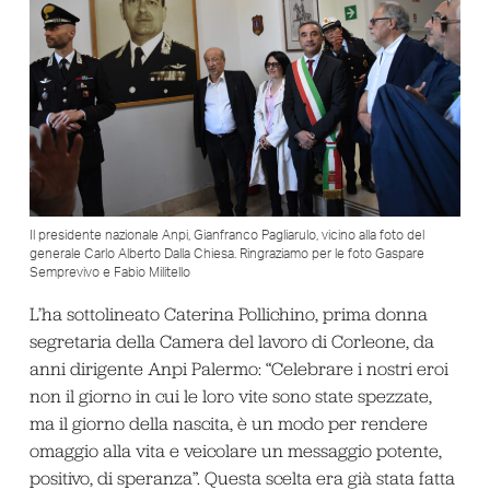
Il presidente nazionale Anpi, Gianfranco Pagliarulo, vicino alla foto del
generale Carlo Alberto Dalla Chiesa. Ringraziamo per le foto Gaspare
Semprevivo e Fabio Militello
L’ha sottolineato Caterina Pollichino, prima donna
segretaria della Camera del lavoro di Corleone, da
anni dirigente Anpi Palermo: “Celebrare i nostri eroi
non il giorno in cui le loro vite sono state spezzate,
ma il giorno della nascita, è un modo per rendere
omaggio alla vita e veicolare un messaggio potente,
positivo, di speranza”. Questa scelta era già stata fatta