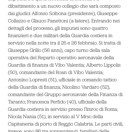
dibattimento a un nuovo collegio che sarà composto
dai giudici Alfonso Scibona (presidente), Giuseppe
Collazzo e Glauco Panettoni (a latere). Entrando nei
dettagli del processo, gli imputati sono quattro
finanzieri e due militari della Guardia costiera in
servizio nella notte tra il 25 e 26 febbraio. Si tratta di
Giuseppe Grillo (56 anni), capo turno della sala
operativa del Reparto operativo aeronavale della
Guardia di finanza di Vibo Valentia; Alberto Lippolis
(50), comandante del Roan di Vibo Valentia;
Antonino Lopresti (51), ufficiale in comando tattico
della Guardia di finanza; Nicolino Vardaro (52),
comandante del Gruppo aeronavale della Finanza di
Taranto; Francesca Perfido (40), ufficiale della
Guardia costiera in servizio presso l’Imrcc di Roma;
Nicola Nania (51), in servizio al V Mrsc della
Capitaneria di porto di Reggio Calabria. Le parti civili,
invece, sono 86 tra sopravvissuti, familiari delle