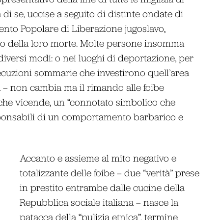
i se, uccise a seguito di distinte ondate di
nto Popolare di Liberazione jugoslavo,
so della loro morte. Molte persone insomma
diversi modi: o nei luoghi di deportazione, per
esecuzioni sommarie che investirono quell’area
ta – non cambia ma il rimando alle foibe
che vicende, un “connotato simbolico che
responsabili di un comportamento barbarico e
Accanto e assieme al mito negativo e
totalizzante delle foibe – due “verità” prese
in prestito entrambe dalle cucine della
Repubblica sociale italiana – nasce la
patacca della “pulizia etnica”, termine