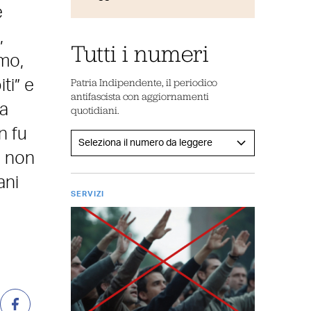
e
,
Tutti i numeri
smo,
Patria Indipendente, il periodico
ti” e
antifascista con aggiornamenti
 a
quotidiani.
n fu
e non
ani
SERVIZI