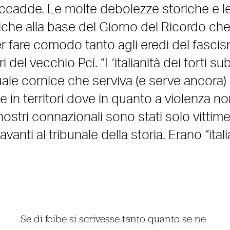
ccadde. Le molte debolezze storiche e l
iche alla base del Giorno del Ricordo che
r fare comodo tanto agli eredi del fasci
el vecchio Pci. “L’italianità dei torti subi
quale cornice che serviva (e serve ancora)
me in territori dove in quanto a violenza no
stri connazionali sono stati solo vittim
nti al tribunale della storia. Erano “itali
Se di foibe si scrivesse tanto quanto se ne