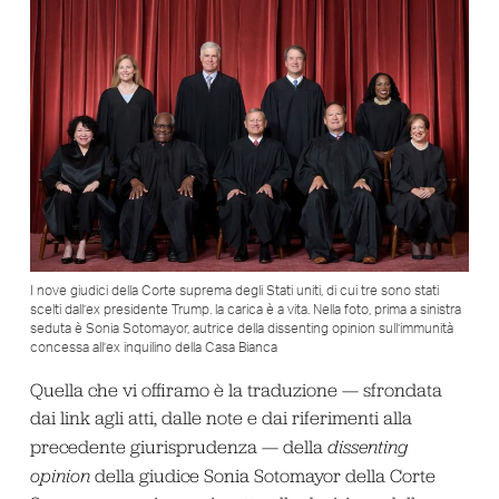
I nove giudici della Corte suprema degli Stati uniti, di cui tre sono stati
scelti dall’ex presidente Trump. la carica è a vita. Nella foto, prima a sinistra
seduta è Sonia Sotomayor, autrice della dissenting opinion sull’immunità
concessa all’ex inquilino della Casa Bianca
Quella che vi offiramo è la traduzione — sfrondata
dai link agli atti, dalle note e dai riferimenti alla
precedente giurisprudenza — della
dissenting
opinion
della giudice Sonia Sotomayor della Corte