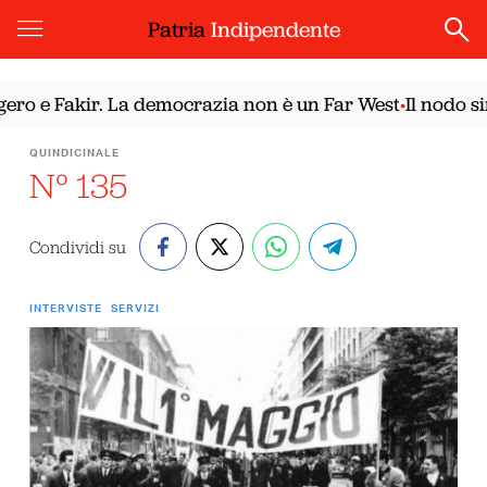
Patria
Indipendente
 e Fakir. La democrazia non è un Far West
Il nodo siria
•
QUINDICINALE
N° 135
Condividi su
INTERVISTE
SERVIZI