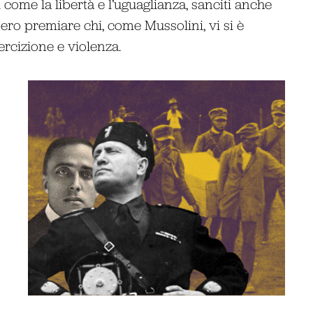
i come la libertà e l’uguaglianza, sanciti anche
ero premiare chi, come Mussolini, vi si è
rcizione e violenza.