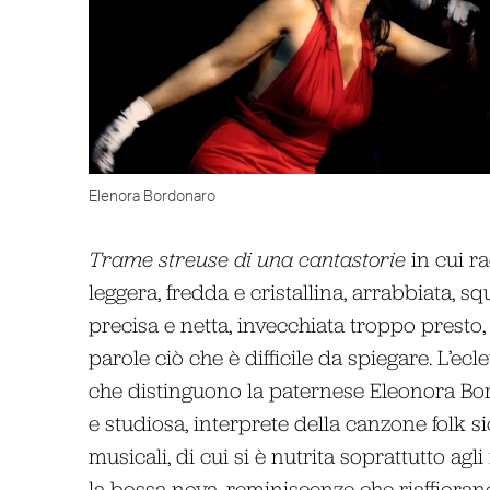
Elenora Bordonaro
Trame streuse di una cantastorie
in cui ra
leggera, fredda e cristallina, arrabbiata, squi
precisa e netta, invecchiata troppo presto
parole ciò che è difficile da spiegare. L’ec
che distinguono la paternese Eleonora Bor
e studiosa, interprete della canzone folk si
musicali, di cui si è nutrita soprattutto agli 
la bossa nova, reminiscenze che riaffiorano