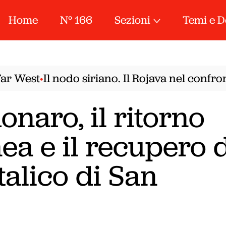
Home
N° 166
Sezioni
Temi e D
 West
Il nodo siriano. Il Rojava nel confront
•
naro, il ritorno
nea e il recupero 
italico di San