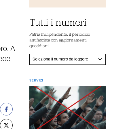
e
Tutti i numeri
Patria Indipendente, il periodico
antifascista con aggiornamenti
quotidiani.
ro. A
vece
SERVIZI