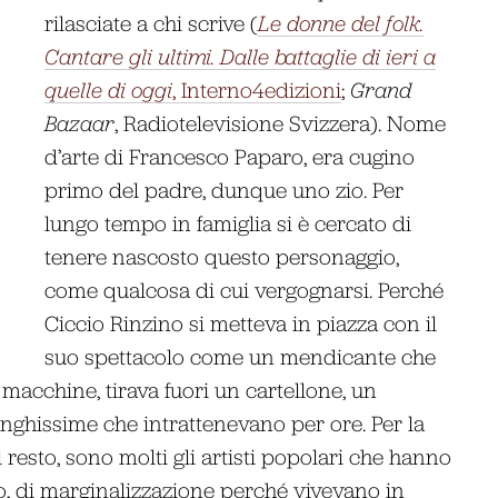
rilasciate a chi scrive (
Le donne del folk.
Cantare gli ultimi. Dalle battaglie di ieri a
quelle di oggi
, Interno4edizioni
;
Grand
Bazaar
, Radiotelevisione Svizzera). Nome
d’arte di Francesco Paparo, era cugino
primo del padre, dunque uno zio. Per
lungo tempo in famiglia si è cercato di
tenere nascosto questo personaggio,
come qualcosa di cui vergognarsi. Perché
Ciccio Rinzino si metteva in piazza con il
suo spettacolo come un mendicante che
e macchine, tirava fuori un cartellone, un
unghissime che intrattenevano per ore. Per la
 resto, sono molti gli artisti popolari che hanno
o, di marginalizzazione perché vivevano in