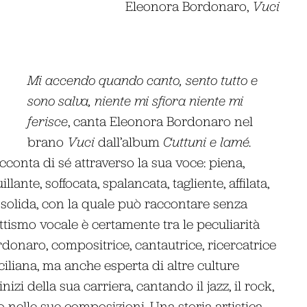
Eleonora Bordonaro,
Vuci
Mi accendo quando canto, sento tutto e
sono salva, niente mi sfiora niente mi
ferisce
, canta Eleonora Bordonaro nel
brano
Vuci
dall’album
Cuttuni e lamé.
cconta di sé attraverso la sua voce: piena,
llante, soffocata, spalancata, tagliente, affilata,
, solida, con la quale può raccontare senza
lettismo vocale è certamente tra le peculiarità
donaro, compositrice, cantautrice, ricercatrice
ciliana, ma anche esperta di altre culture
inizi della sua carriera, cantando il jazz, il rock,
 nelle sue composizioni. Una storia artistica