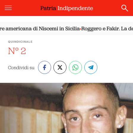
Patria
Indipendente
mericana di Niscemi in Sicilia
Roggero e Fakir. La democ
•
QUINDICINALE
N° 2
Condividi su