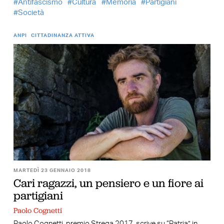
Antifascismo
Cultura
Memoria
Partigiani
Società
ANPI
CITTADINANZA ATTIVA
MARTEDÌ 23 GENNAIO 2018
Cari ragazzi, un pensiero e un fiore ai
partigiani
Paolo Cognetti
Paolo Cognetti, premio Strega 2017, scrive su “Patria” in