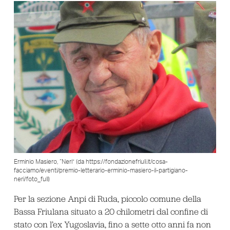
Erminio Masiero, “Neri” (da https://fondazionefriuli.it/cosa-
facciamo/eventi/premio-letterario-erminio-masiero-il-partigiano-
neri/foto_full)
Per la sezione Anpi di Ruda, piccolo comune della
Bassa Friulana situato a 20 chilometri dal confine di
stato con l’ex Yugoslavia, fino a sette otto anni fa non