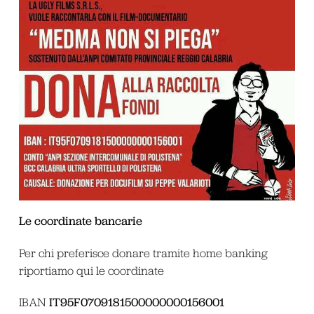
Le coordinate bancarie
Per chi preferisce donare tramite home banking
riportiamo qui le coordinate
IT95F0709181500000000156001
IBAN