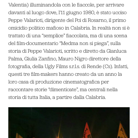
Valentia) illuminandola con le fiaccole, per arrivare
davanti al luogo dove, l’11 giugno 1980, è stato ucciso
Peppe Valarioti, dirigente del Pci di Rosarno, il primo
omicidio politico mafioso in Calabria. In realtà non si è
trattato di una “semplice” fiaccolata, ma di una scena
del film-documentario “Medma non si piega”, sulla
storia di Peppe Valarioti, scritto e diretto da Gianluca
Palma, Giulia Zanfino, Mauro Nigro direttore della
fotografia, della Ugly Films s.r.l.s. di Rende (Cs). Infatti,
questi tre film-makers hanno creato da un anno la
loro casa di produzione cinematografica per
raccontare storie “dimenticate”, ma centrali nella
storia di tutta Italia, a partire dalla Calabria.