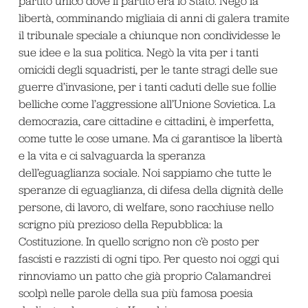
partito unico dove il partito era lo Stato. Negò la
libertà, comminando migliaia di anni di galera tramite
il tribunale speciale a chiunque non condividesse le
sue idee e la sua politica. Negò la vita per i tanti
omicidi degli squadristi, per le tante stragi delle sue
guerre d’invasione, per i tanti caduti delle sue follie
belliche come l’aggressione all’Unione Sovietica. La
democrazia, care cittadine e cittadini, è imperfetta,
come tutte le cose umane. Ma ci garantisce la libertà
e la vita e ci salvaguarda la speranza
dell’eguaglianza sociale. Noi sappiamo che tutte le
speranze di eguaglianza, di difesa della dignità delle
persone, di lavoro, di welfare, sono racchiuse nello
scrigno più prezioso della Repubblica: la
Costituzione. In quello scrigno non c’è posto per
fascisti e razzisti di ogni tipo. Per questo noi oggi qui
rinnoviamo un patto che già proprio Calamandrei
scolpì nelle parole della sua più famosa poesia