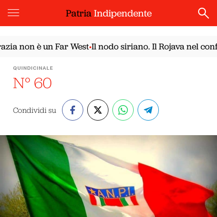
Patria
Indipendente
n è un Far West
Il nodo siriano. Il Rojava nel confronto
•
QUINDICINALE
N° 60
Condividi su