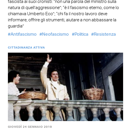
fascista ai suoi cronisti: “non una parola del ministro sulla
natura di quell’aggressione”; “è il fascismo eterno, come lo
chiamava Umberto Eco”; “chi fa il nostro lavoro deve
informare, offrire gli strumenti, aiutare a non abbassare la
guardia”
Antifascismo
Neofascismo
Politica
Resistenza
CITTADINANZA ATTIVA
GIOVEDÌ 24 GENNAIO 2019