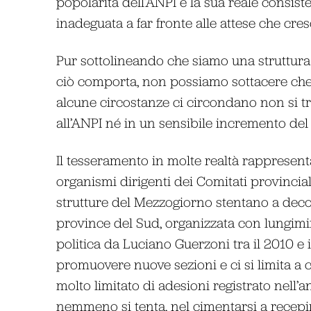
popolarità dell’ANPI e la sua reale consist
inadeguata a far fronte alle attese che cre
Pur sottolineando che siamo una struttura 
ciò comporta, non possiamo sottacere che l
alcune circostanze ci circondano non si 
all’ANPI né in un sensibile incremento del
Il tesseramento in molte realtà rappresenta
organismi dirigenti dei Comitati provincial
strutture del Mezzogiorno stentano a decol
province del Sud, organizzata con lungimi
politica da Luciano Guerzoni tra il 2010 e il 
promuovere nuove sezioni e ci si limita a 
molto limitato di adesioni registrato nell’a
nemmeno si tenta, nel cimentarsi a recepir