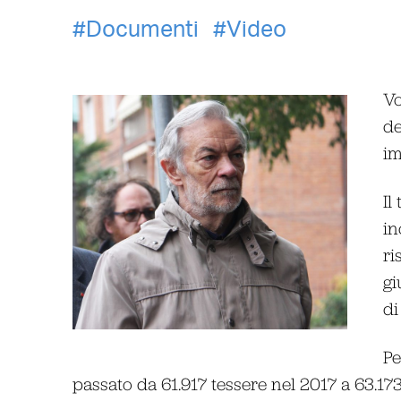
Documenti
Video
Vo
de
im
Il
in
ri
gi
di
Pe
passato da 61.917 tessere nel 2017 a 63.17