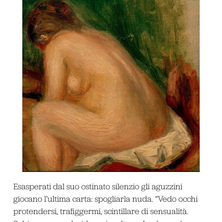
Esasperati dal suo ostinato silenzio gli aguzzini
giocano l’ultima carta: spogliarla nuda. “Vedo occhi
protendersi, trafiggermi, scintillare di sensualità.