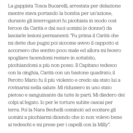
La gappista Tosca Bucarelli, arrestata per delazione
mentre stava portando la bomba per un’azione,
durante gli interrogatori fu picchiata in modo così
feroce da Carità e dai suoi uomini (e donne!) da
lasciarle lesioni permanenti: “Fu prima il Carità che
mi dette due pugni poi siccome avevo il cappotto si
accorsero che sentivo poco male ed allora mi fecero
spogliare facendomi restare in sottabito,
picchiandomi a più non posso. Il Capitano tedesco
con la cinghia, Carità con un bastone quadrato; il
Perotto Mario fu il più violento e credo sia stato lui a
rovinarmi nella salute. Mi ridussero in uno stato
pietoso e sanguinante da tutte le parti. Mi diedero dei
colpi al fegato. Io per le torture subite cascai per
terra. Poi la Nara Bechelli cominciò ad eccitare gli
uomini a picchiarmi dicendo che io non volevo bene
ai tedeschi e mi prese per i capelli con la Milly”.