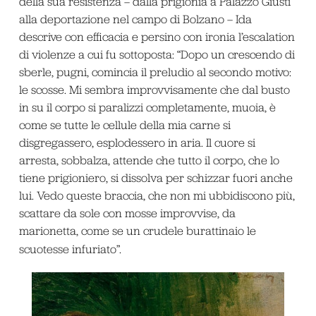
della sua resistenza – dalla prigionia a Palazzo Giusti
alla deportazione nel campo di Bolzano – Ida
descrive con efficacia e persino con ironia l’escalation
di violenze a cui fu sottoposta: “Dopo un crescendo di
sberle, pugni, comincia il preludio al secondo motivo:
le scosse. Mi sembra improvvisamente che dal busto
in su il corpo si paralizzi completamente, muoia, è
come se tutte le cellule della mia carne si
disgregassero, esplodessero in aria. Il cuore si
arresta, sobbalza, attende che tutto il corpo, che lo
tiene prigioniero, si dissolva per schizzar fuori anche
lui. Vedo queste braccia, che non mi ubbidiscono più,
scattare da sole con mosse improvvise, da
marionetta, come se un crudele burattinaio le
scuotesse infuriato”
.