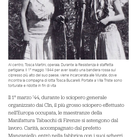
Al centro, Tosca Martini, operaia. Durante la Resistenza è staffetta
partigiana. Il 1° maggio 1944 per aver issato una bandiera rossa sul
cipresso più alto del suo paese, viene incarcerata alle Murate, dove
incontra la compagna di lotta Tosca Bucarelli. Portate a Villa Triste sono
torturate e ridotte in fin di vita
Il 1° marzo ’44, durante lo sciopero generale
organizzato dai Cln, il più grosso sciopero effettuato
nell’Europa occupata, le maestranze della
Manifattura Tabacchi di Firenze si astengono dal
lavoro. Carità, accompagnato dal prefetto
Manganiello, entrò nella fabbrica con i suoi sgherri