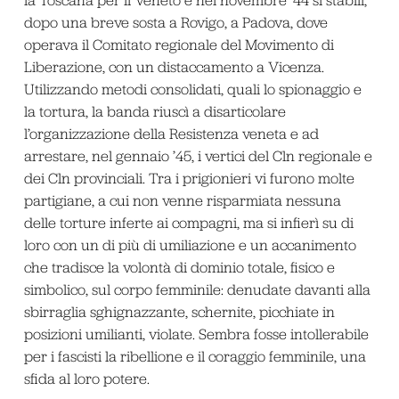
la Toscana per il Veneto e nel novembre ’44 si stabilì,
dopo una breve sosta a Rovigo, a Padova, dove
operava il Comitato regionale del Movimento di
Liberazione, con un distaccamento a Vicenza.
Utilizzando metodi consolidati, quali lo spionaggio e
la tortura, la banda riuscì a disarticolare
l’organizzazione della Resistenza veneta e ad
arrestare, nel gennaio ’45, i vertici del Cln regionale e
dei Cln provinciali. Tra i prigionieri vi furono molte
partigiane, a cui non venne risparmiata nessuna
delle torture inferte ai compagni, ma si infierì su di
loro con un di più di umiliazione e un accanimento
che tradisce la volontà di dominio totale, fisico e
simbolico, sul corpo femminile: denudate davanti alla
sbirraglia sghignazzante, schernite, picchiate in
posizioni umilianti, violate. Sembra fosse intollerabile
per i fascisti la ribellione e il coraggio femminile, una
sfida al loro potere.