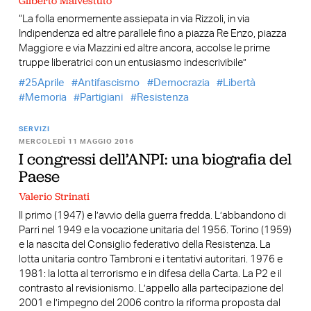
Gilberto Malvestuto
“La folla enormemente assiepata in via Rizzoli, in via
Indipendenza ed altre parallele fino a piazza Re Enzo, piazza
Maggiore e via Mazzini ed altre ancora, accolse le prime
truppe liberatrici con un entusiasmo indescrivibile”
25Aprile
Antifascismo
Democrazia
Libertà
Memoria
Partigiani
Resistenza
SERVIZI
MERCOLEDÌ 11 MAGGIO 2016
I congressi dell’ANPI: una biografia del
Paese
Valerio Strinati
Il primo (1947) e l’avvio della guerra fredda. L’abbandono di
Parri nel 1949 e la vocazione unitaria del 1956. Torino (1959)
e la nascita del Consiglio federativo della Resistenza. La
lotta unitaria contro Tambroni e i tentativi autoritari. 1976 e
1981: la lotta al terrorismo e in difesa della Carta. La P2 e il
contrasto al revisionismo. L’appello alla partecipazione del
2001 e l’impegno del 2006 contro la riforma proposta dal